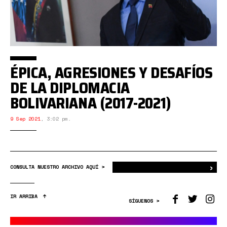
ÉPICA, AGRESIONES Y DESAFÍOS
DE LA DIPLOMACIA
BOLIVARIANA (2017-2021)
9 Sep 2021
,
3:02 pm.
›
Bus
CONSULTA NUESTRO ARCHIVO AQUÍ >
IR ARRIBA
SÍGUENOS >