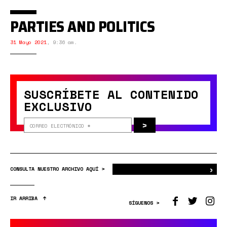
PARTIES AND POLITICS
31 Mayo 2021
,
9:36 am.
SUSCRÍBETE AL CONTENIDO
EXCLUSIVO
>
›
Bus
CONSULTA NUESTRO ARCHIVO AQUÍ >
IR ARRIBA
SÍGUENOS >