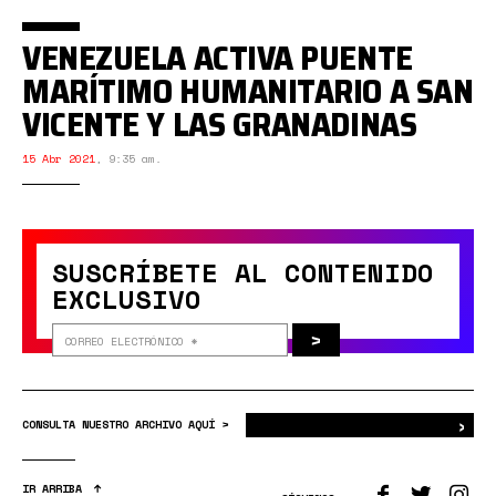
VENEZUELA ACTIVA PUENTE
MARÍTIMO HUMANITARIO A SAN
VICENTE Y LAS GRANADINAS
15 Abr 2021
,
9:35 am.
SUSCRÍBETE AL CONTENIDO
EXCLUSIVO
>
›
Bus
CONSULTA NUESTRO ARCHIVO AQUÍ >
IR ARRIBA