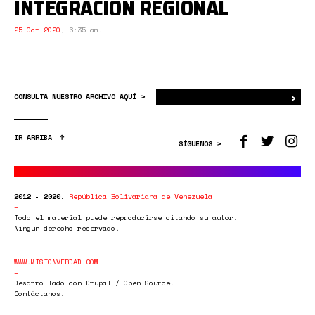
INTEGRACIÓN REGIONAL
25 Oct 2020
,
6:35 am.
›
Bus
CONSULTA NUESTRO ARCHIVO AQUÍ >
IR ARRIBA
SÍGUENOS >
2012 - 2020.
República Bolivariana de Venezuela
Todo el material puede reproducirse citando su autor.
Ningún derecho reservado.
WWW.MISIONVERDAD.COM
Desarrollado con Drupal / Open Source.
Contáctanos.