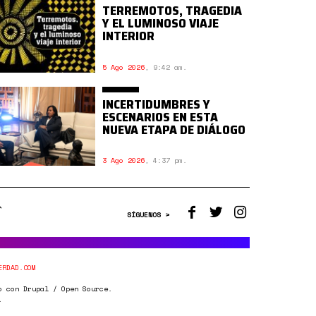
TERREMOTOS, TRAGEDIA
Y EL LUMINOSO VIAJE
INTERIOR
5 Ago 2026
,
9:42 am.
INCERTIDUMBRES Y
ESCENARIOS EN ESTA
NUEVA ETAPA DE DIÁLOGO
3 Ago 2026
,
4:37 pm.
SÍGUENOS >
ERDAD.COM
o con Drupal / Open Source.
.