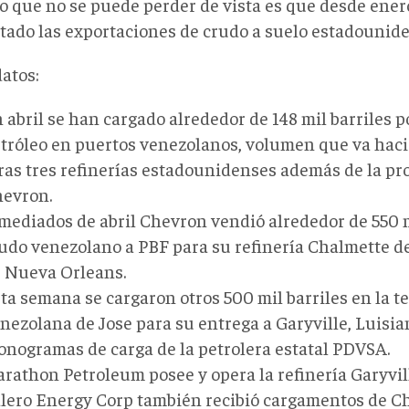
o que no se puede perder de vista es que desde ener
ado las exportaciones de crudo a suelo estadounide
datos:
 abril se han cargado alrededor de 148 mil barriles po
tróleo en puertos venezolanos, volumen que va haci
ras tres refinerías estadounidenses además de la pro
evron.
mediados de abril Chevron vendió alrededor de 550 m
udo venezolano a PBF para su refinería Chalmette de
 Nueva Orleans.
ta semana se cargaron otros 500 mil barriles en la t
nezolana de Jose para su entrega a Garyville, Luisia
onogramas de carga de la petrolera estatal PDVSA.
rathon Petroleum posee y opera la refinería Garyvill
lero Energy Corp también recibió cargamentos de C