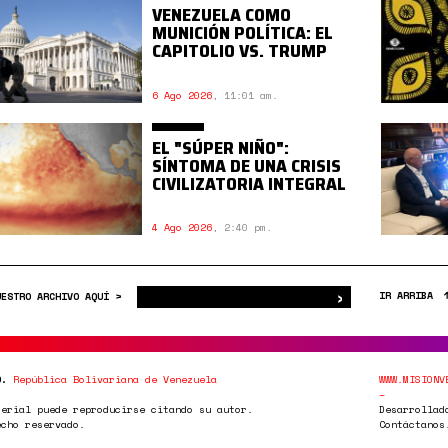
VENEZUELA COMO
MUNICIÓN POLÍTICA: EL
CAPITOLIO VS. TRUMP
6 Ago 2026
,
11:01 am.
EL "SÚPER NIÑO":
SÍNTOMA DE UNA CRISIS
CIVILIZATORIA INTEGRAL
4 Ago 2026
,
2:40 pm.
›
Buscar
IR ARRIBA
UESTRO ARCHIVO AQUÍ >
0.
República Bolivariana de Venezuela
WWW.MISIONV
terial puede reproducirse citando su autor.
Desarrollad
echo reservado.
Contáctanos