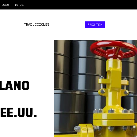
 2026 - 11:01
TRADUCCIONES
ENGLISH
barils-
petrole-
940x570.jpg
OLANO
EE.UU.