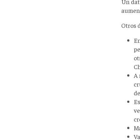
Un dat
aument
Otros 
En
pe
ot
Ch
A 
cr
de
Es
ve
cr
Ma
Va