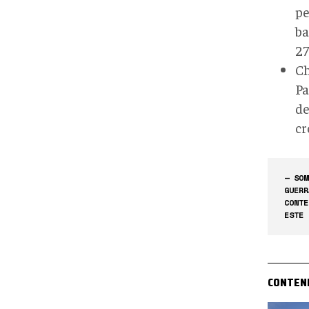
pe
ba
27
Ch
Pa
de
cr
— SOM
GUERR
CONTE
ESTE 
CONTEN