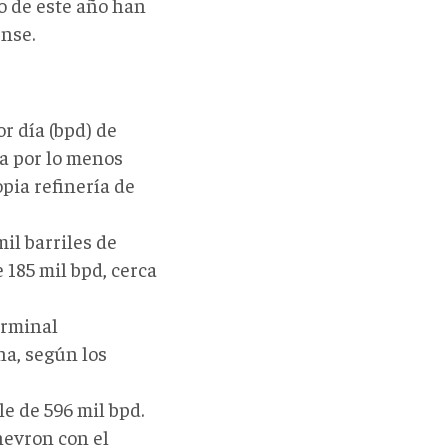
o de este año han
nse.
r día (bpd) de
a por lo menos
pia refinería de
il barriles de
 185 mil bpd, cerca
erminal
na, según los
e de 596 mil bpd.
hevron con el