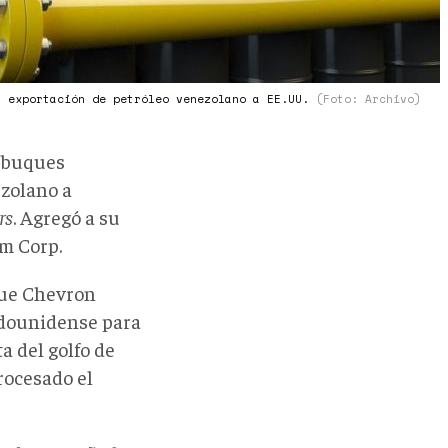
a exportación de petróleo venezolano a EE.UU.
(Foto: Archivo)
e buques
ezolano a
rs
. Agregó a su
um Corp.
que Chevron
adounidense para
a del golfo de
rocesado el