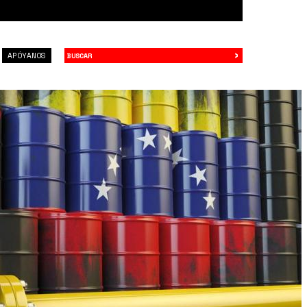
›
Buscar
APÓYANOS