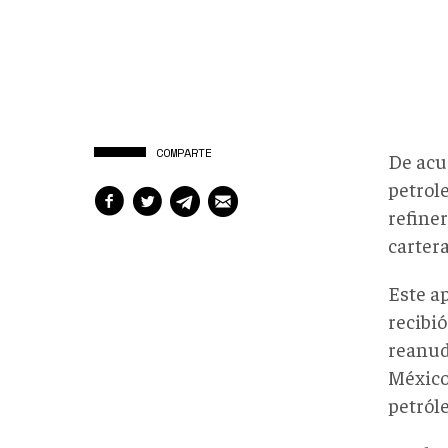
COMPARTE
De acu
petrol
refine
carter
Este a
recibi
reanuda
México
petról