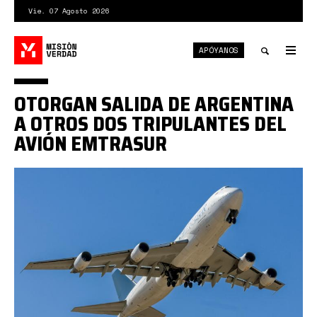
Pasar
Vie. 07 Agosto 2026
al
contenido
APÓYANOS
principal
Tog
nav
Toggle
OTORGAN SALIDA DE ARGENTINA
search
A OTROS DOS TRIPULANTES DEL
AVIÓN EMTRASUR
emtrasur
violaciones
derecho.jpg