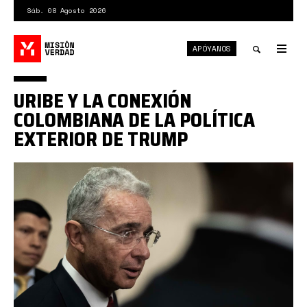
Pasar
Sáb. 08 Agosto 2026
al
contenido
APÓYANOS
principal
Tog
nav
Toggle
URIBE Y LA CONEXIÓN
search
COLOMBIANA DE LA POLÍTICA
EXTERIOR DE TRUMP
Uribe
trumpista