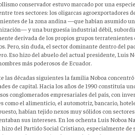
ollismo conservador estuvo marcado por una especie
entre tres sectores: los oligarcas agroexportadores de 
enientes de la zona andina —que habían asumido un
ización— y una burguesía industrial débil, subordi
ente derivada de los propios grupos terratenientes 
s. Pero, sin duda, el sector dominante dentro del pac
ro. Eso hizo del abuelo del actual presidente, Luis 
 hombres más poderosos de Ecuador.
e las décadas siguientes la familia Noboa concentró
des de capital. Hacia los años de 1990 constituía un
sos conglomerados empresariales del país, con inve
s como el alimenticio, el automotriz, bancario, hotele
puesto, habían tejido nexos muy sólidos con sectores
entaban sus intereses. En los ochenta Luis Noboa Na
 hizo del Partido Social Cristiano, especialmente de s