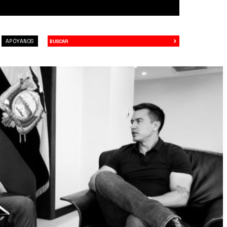
›
Buscar
APÓYANOS