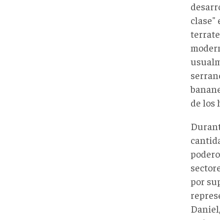
desarr
clase" 
terrat
modern
usualm
serrano
banane
de los
Durant
cantida
podero
sectore
por su
repres
Daniel,