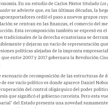
economía. En un estudio de Carlos Pástor titulado
Los
cuador
se advierte que, en las últimas décadas, la h
 agroexportadores cedió el paso a nuevos grupos cuy
ación se centran en las finanzas, el comercio del me
ucción. Esta recomposición también se expresó en el 
os tradicionales de la derecha ecuatoriana se derru
siblemente y dejaron un vacío de representación que
siones políticas alejadas de la impronta empresarial,
e que entre 2007 y 2017 gobernara la Revolución Ciu
.
e escenario de recomposición de las estructuras de
ó de ese vacío político es donde aparece Daniel Nobo
ecuperación del control oligárquico del poder polític
sis que significó el gobierno correísta. Pero esta vue
arial" del Estado presenta una novedad sumamente 