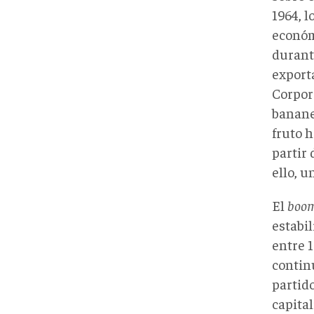
1964, l
económ
durant
export
Corpor
banane
fruto h
partir 
ello, 
El
boo
estabil
entre 
contin
partid
capita