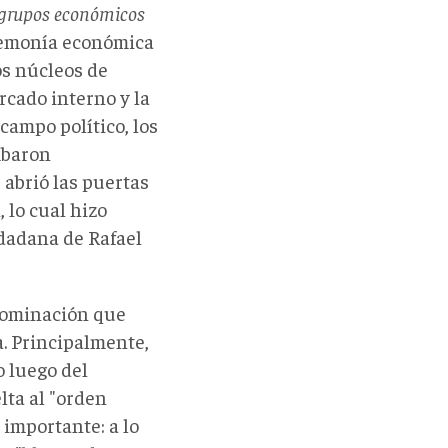
 grupos económicos
egemonía económica
os núcleos de
rcado interno y la
campo político, los
mbaron
 abrió las puertas
 lo cual hizo
dadana de Rafael
 dominación que
a. Principalmente,
o luego del
lta al "orden
importante: a lo