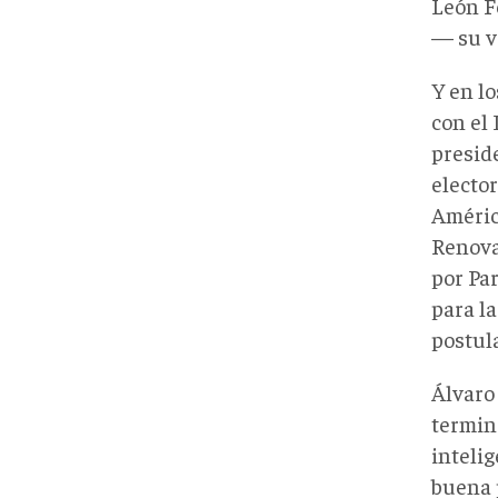
León F
— su v
Y en l
con el 
presid
electo
Améric
Renova
por Pa
para l
postul
Álvaro
termin
inteli
buena 