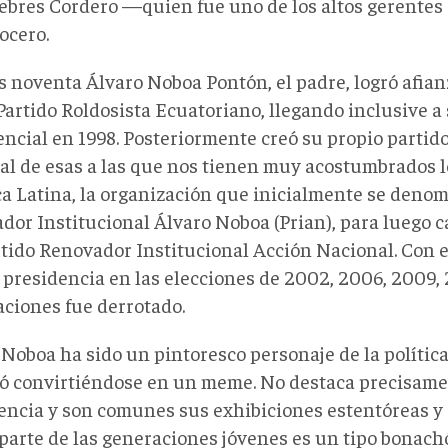
ebres Cordero —quien fue uno de los altos gerentes
ocero.
os noventa Álvaro Noboa Pontón, el padre, logró afian
Partido Roldosista Ecuatoriano, llegando inclusive a
encial en 1998. Posteriormente creó su propio parti
ral de esas a las que nos tienen muy acostumbrados 
a Latina, la organización que inicialmente se denom
dor Institucional Álvaro Noboa (Prian), para luego 
rtido Renovador Institucional Acción Nacional. Con e
a presidencia en las elecciones de 2002, 2006, 2009, 
aciones fue derrotado.
 Noboa ha sido un pintoresco personaje de la polític
ó convirtiéndose en un meme. No destaca precisame
gencia y son comunes sus exhibiciones estentóreas y e
parte de las generaciones jóvenes es un tipo bonach