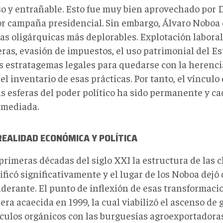
so y entrañable. Esto fue muy bien aprovechado por 
or campaña presidencial. Sin embargo, Álvaro Noboa 
cas oligárquicas más deplorables. Explotación labora
as, evasión de impuestos, el uso patrimonial del Est
s estratagemas legales para quedarse con la herenci
el inventario de esas prácticas. Por tanto, el vínculo
as esferas del poder político ha sido permanente y ca
mediada.
EALIDAD ECONÓMICA Y POLÍTICA
 primeras décadas del siglo XXI la estructura de las
ficó significativamente y el lugar de los Noboa dejó 
derante. El punto de inflexión de esas transformacion
era acaecida en 1999, la cual viabilizó el ascenso de
nculos orgánicos con las burguesías agroexportadora