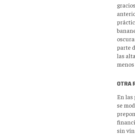
gracio
anteri
prácti
bananer
oscura
parte d
las alt
menos 
OTRA R
En las
se modi
prepon
financi
sin ví