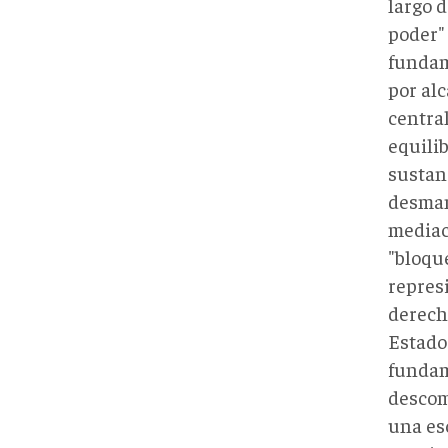
largo 
poder" 
fundam
por alc
central
equilib
sustanc
desman
mediac
"bloqu
repres
derech
Estados
fundam
descom
una es