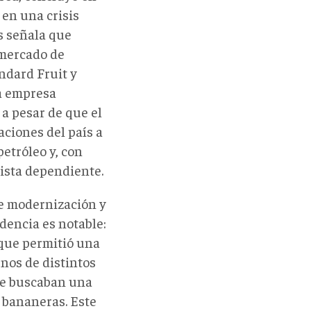
 en una crisis
s señala que
 mercado de
ndard Fruit y
la empresa
 a pesar de que el
aciones del país a
petróleo y, con
ista dependiente.
de modernización y
idencia es notable:
 que permitió una
nos de distintos
que buscaban una
s bananeras. Este