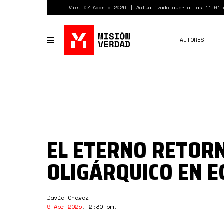
Pasar
Vie. 07 Agosto 2026
Actualizado ayer a las 11:01 
al
contenido
principal
AUTORES
Toggle
navigation
EL ETERNO RETOR
OLIGÁRQUICO EN 
David Chávez
9 Abr 2025
,
2:30 pm
.