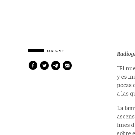
COMPARTE
Radiogr
"El nue
y es i
pocas 
a las q
La fam
ascens
fines d
sobre 