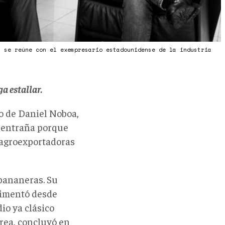
, se reúne con el exempresario estadounidense de la industria
)
a estallar.
no de Daniel Noboa,
e entraña porque
s agroexportadoras
 bananeras. Su
rimentó desde
io ya clásico
rrea, concluyó en