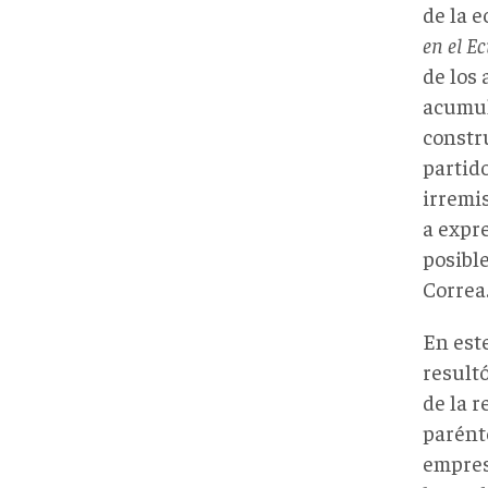
de la 
en el E
de los
acumul
constr
partid
irremi
a expre
posibl
Correa
En est
result
de la r
parénte
empres