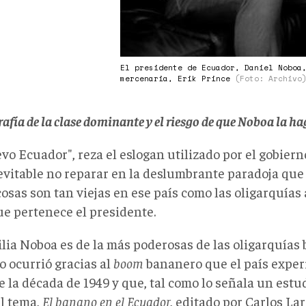
El presidente de Ecuador, Daniel Noboa
mercenaria, Erik Prince
(Foto: Archivo
afía de la clase dominante y el riesgo de que Noboa la hag
vo Ecuador", reza el eslogan utilizado por el gobier
nevitable no reparar en la deslumbrante paradoja qu
cosas son tan viejas en ese país como las oligarquía
ue pertenece el presidente.
ilia Noboa es de la más poderosas de las oligarquías
o ocurrió gracias al
boom
bananero que el país expe
e la década de 1949 y que, tal como lo señala un estud
el tema,
El banano en el Ecuador
, editado por Carlos La