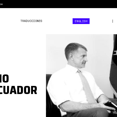
am
TRADUCCIONES
ENGLISH
daniel-
noboa-
blackwater.jpg
NO
ECUADOR