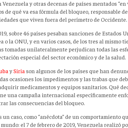
n Venezuela y otras decenas de países mentados “en v
s de qué va esa fórmula del bloqueo, responsable de 
ciedades que viven fuera del perímetro de Occidente.
019, sobre 46 países pesaban sanciones de Estados U
 o la ONU, y en varios casos, de los tres al mismo t
s tomadas unilateralmente perjudican todas las esfer
ctación especial del sector económico y de la salud.
uba
y
Siria
son algunos de los países que han denun
adas ocasiones los impedimentos y las trabas que deb
adquirir medicamentos y equipos sanitarios. Qué dec
ene una campaña internacional específicamente enf
rar las consecuencias del bloqueo.
 un caso, como “anécdota” de un comportamiento que
 mundo: el 7 de febrero de 2019, Venezuela realizó p