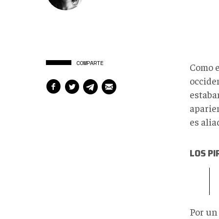
COMPARTE
Como en
occiden
estaba
aparien
es alia
LOS P
Por un