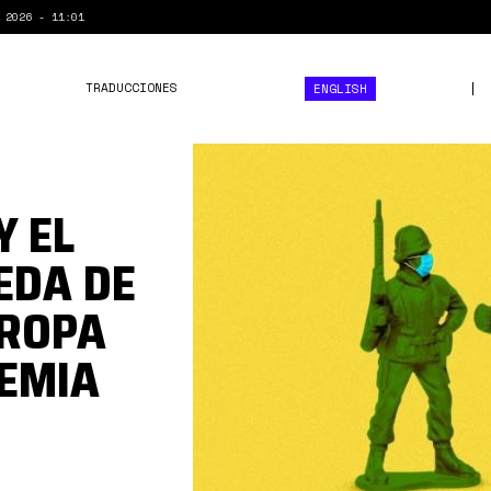
 2026 - 11:01
TRADUCCIONES
ENGLISH
1*0ccsgqzaoVnE4l-
1pT8MLQ.jpeg
Y EL
EDA DE
UROPA
DEMIA