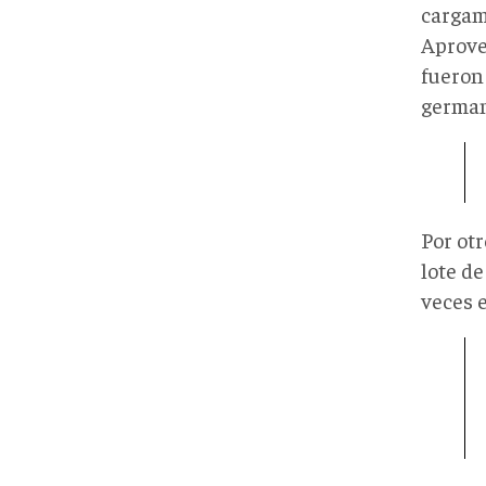
cargam
Aprove
fueron
german
Por ot
lote d
veces 