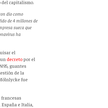
 del capitalismo.
ron dio como
ido de 4 millones de
empresa sueca que
ronavirus ha
uisar el
a un
decreto
por el
 N95, guantes
estión de la
Mölnlycke fue
s francesas
 España e Italia,