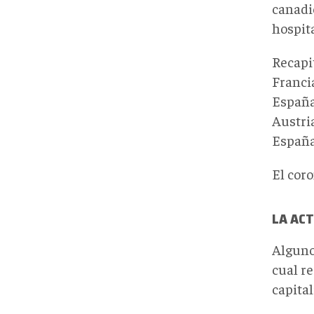
canadi
hospit
Recapi
Franci
España
Austri
España
El coro
LA AC
Alguno
cual r
capita