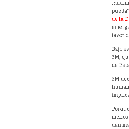
Igualm
pueda”
de la 
emerge
favor d
Bajo es
3M, qu
de Est
3M dec
humanit
implic
Porque
menos 
dan ma