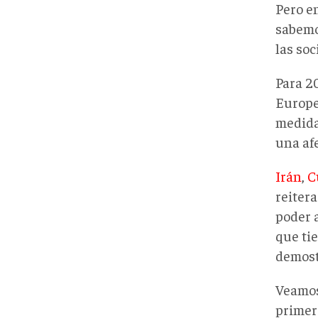
Pero e
sabemo
las so
Para 2
Europea
medida
una afe
Irán
,
C
reiter
poder 
que ti
demost
Veamos
primer