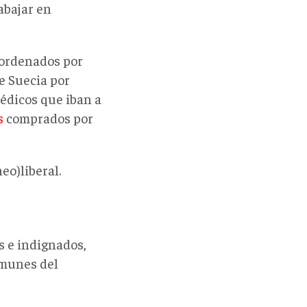
abajar en
 ordenados por
e Suecia por
dicos que iban a
s
comprados por
eo)liberal.
 e indignados,
omunes del