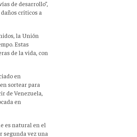
ías de desarrollo”,
daños críticos a
nidos, la Unión
iempo. Estas
as de la vida, con
ciado en
en sortear para
ir de Venezuela,
ocada en
 es natural en el
or segunda vez una