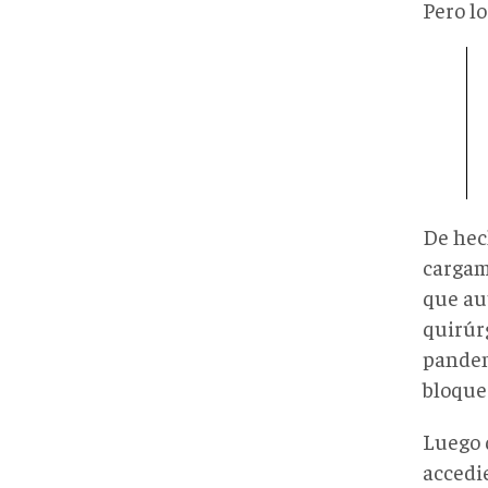
Pero lo
De hech
cargam
que au
quirúr
pandem
bloque
Luego 
accedi