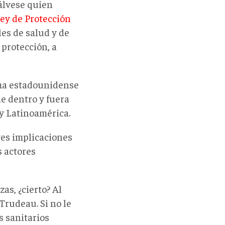
álvese quien
ey de Protección
les de salud y de
protección, a
irma estadounidense
e dentro y fuera
y Latinoamérica.
ves implicaciones
s actores
s, ¿cierto? Al
Trudeau. Si no le
s sanitarios