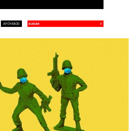
›
Buscar
APÓYANOS