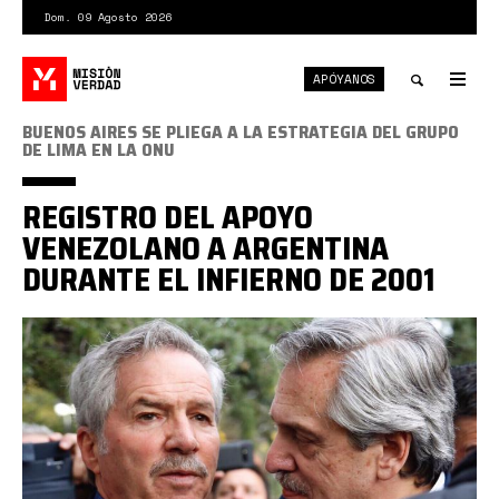
Pasar
Dom. 09 Agosto 2026
al
contenido
APÓYANOS
principal
Tog
nav
Toggle
BUENOS AIRES SE PLIEGA A LA ESTRATEGIA DEL GRUPO
DE LIMA EN LA ONU
search
REGISTRO DEL APOYO
VENEZOLANO A ARGENTINA
DURANTE EL INFIERNO DE 2001
solá
fernández.jpg