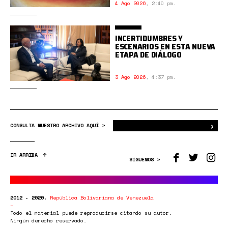
4 Ago 2026
,
2:40 pm.
INCERTIDUMBRES Y
ESCENARIOS EN ESTA NUEVA
ETAPA DE DIÁLOGO
3 Ago 2026
,
4:37 pm.
›
Bus
CONSULTA NUESTRO ARCHIVO AQUÍ >
IR ARRIBA
SÍGUENOS >
2012 - 2020.
República Bolivariana de Venezuela
Todo el material puede reproducirse citando su autor.
Ningún derecho reservado.