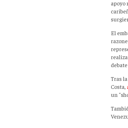
apoyo m
caribe
surgier
El emb
razones
repres
realiz
debate 
Tras la
Costa,
un "sh
Tambié
Venezu