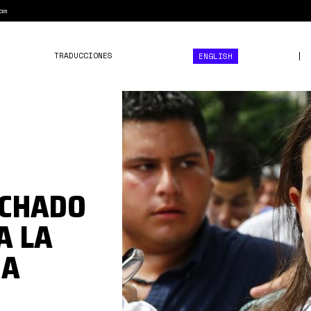
am
TRADUCCIONES
ENGLISH
maria-
corina-
machado.jpg
ACHADO
A LA
CA