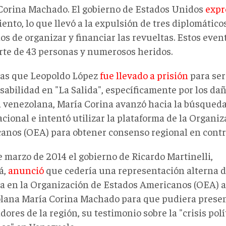
Corina Machado. El gobierno de Estados Unidos
expr
ento, lo que llevó a la expulsión de tres diplomátic
os de organizar y financiar las revueltas. Estos even
rte de 43 personas y numerosos heridos.
as que Leopoldo López
fue llevado a prisión
para ser
abilidad en "La Salida", específicamente por los daño
ía venezolana, María Corina avanzó hacia la búsqued
cional e intentó utilizar la plataforma de la Organi
anos (OEA) para obtener consenso regional en contr
e marzo de 2014 el gobierno de Ricardo Martinelli,
á,
anunció
que cedería una representación alterna d
a en la Organización de Estados Americanos (OEA) a
lana María Corina Machado para que pudiera present
ores de la región, su testimonio sobre la "crisis pol