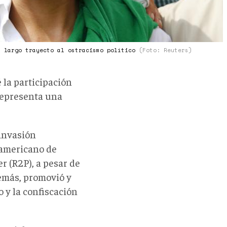
u largo trayecto al ostracismo político
(Foto: Reuters)
 la participación
representa una
invasión
ramericano de
r (R2P), a pesar de
emás, promovió y
o y la confiscación