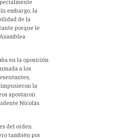
specialmente
in embargo, la
ilidad de la
ltante porque le
a Asamblea
ba en la oposición
sumada a los
resentantes,
 impusieron la
beos apostaron
sidente Nicolás
es del orden
ero también por