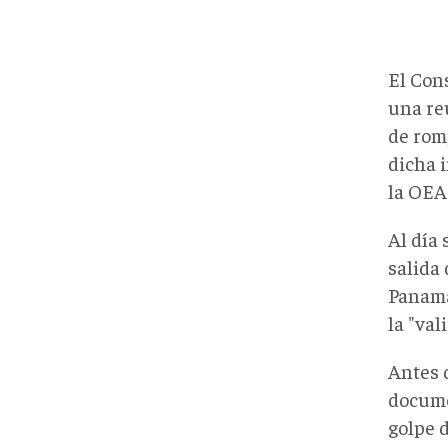
El Con
una re
de rom
dicha i
la OEA
Al día
salida
Panamá
la "val
Antes 
docume
golpe d