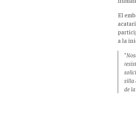
humano
El emb
acatar
partic
a la in
"Nos
resi
soli
silla
de la