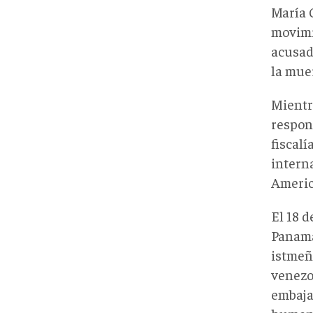
María 
movimi
acusad
la mue
Mientr
respons
fiscal
interna
Americ
El 18 d
Panam
istmeñ
venezo
embajad