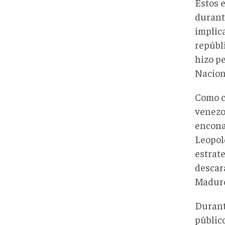
Estos 
durant
implic
repúbli
hizo p
Nacion
Como c
venezo
encona
Leopol
estrat
descar
Maduro
Durant
públic