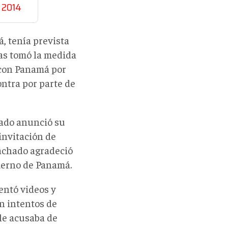
 2014
, tenía prevista
cas tomó la medida
 con Panamá por
ontra por parte de
hado anunció su
invitación de
Machado agradeció
bierno de Panamá.
entó videos y
n intentos de
 le acusaba de