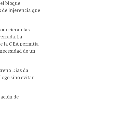
 el bloque
s de injerencia que
conocieran las
cerrada. La
e la OEA permitía
n necesidad de un
 Breno Dias da
logo sino evitar
uación de