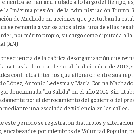
elementos se han acumulado a lo largo del tiempo, e
e la "máxima presión" de la Administración Trump. S
ación de Machado en acciones que perturban la estab
ca se remonta a varios años atrás, una de ellas resa
erder, por mérito propio, su cargo como diputada a l
al (AN).
onsecuencia de la caótica desorganización que reina
lana tras la derrota electoral de diciembre de 2013, 
dos conflictos internos que afloraron entre sus rep
do López, Antonio Ledezma y María Corina Machado
egia denominada "La Salida" en el año 2014. Sin titu
adamente por el derrocamiento del gobierno del pre
 mediante una escalada de violencia en las calles.
e este periodo se registraron disturbios y alteracion
o, encabezados por miembros de Voluntad Popular, p