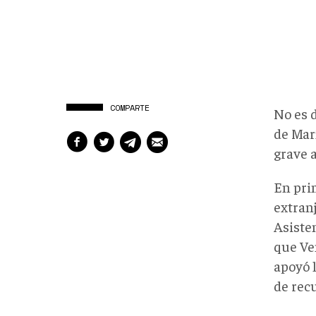
COMPARTE
No es 
de Mar
grave 
En pri
extran
Asisten
que Ve
apoyó l
de recu