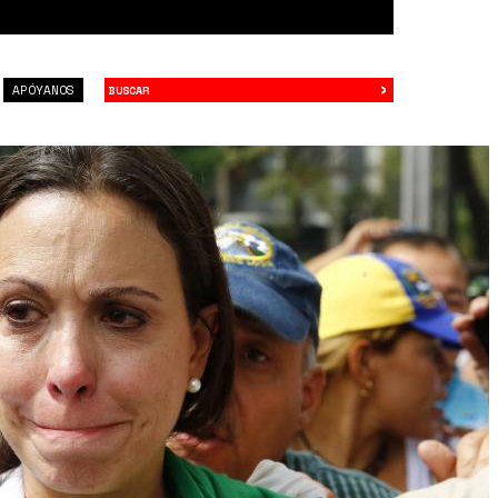
›
Buscar
APÓYANOS