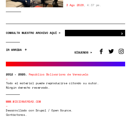
3 Ago 2026
,
4:37 pm.
›
Bus
CONSULTA NUESTRO ARCHIVO AQUÍ >
IR ARRIBA
SÍGUENOS >
2012 - 2020.
República Bolivariana de Venezuela
Todo el material puede reproducirse citando su autor.
Ningún derecho reservado.
WWW.MISIONVERDAD.COM
Desarrollado con Drupal / Open Source.
Contáctanos.