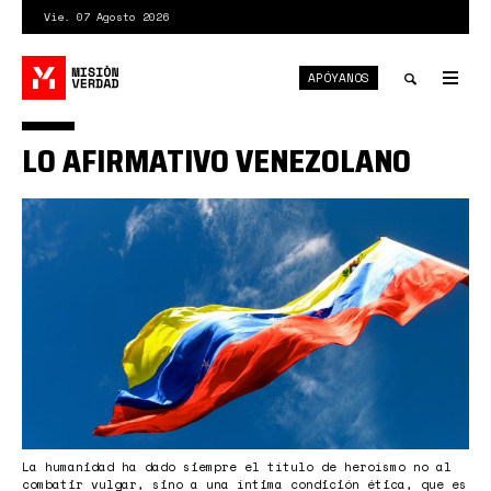
Pasar
Vie. 07 Agosto 2026
al
contenido
APÓYANOS
principal
Tog
nav
Toggle
LO AFIRMATIVO VENEZOLANO
search
bandera
ven1.jpeg
La humanidad ha dado siempre el título de heroísmo no al
combatir vulgar, sino a una íntima condición ética, que es