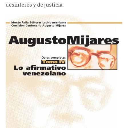
desinterés y de justicia.
Captura
desde
2023-
07-
04
15-
17-
15.png