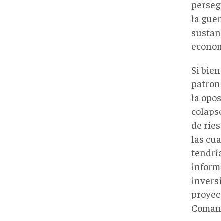
perseg
la gue
sustan
econom
Si bien
patrona
la opo
colapso
de rie
las cu
tendría
inform
invers
proyect
Coman