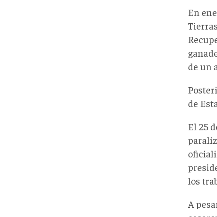
En ene
Tierra
Recupe
ganader
de un a
Poster
de Esta
El 25 
paraliz
oficia
presid
los tra
A pesar