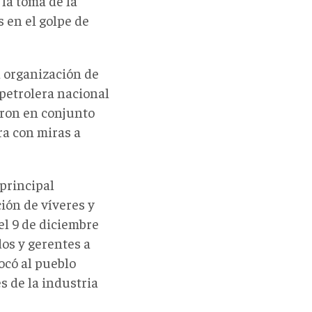
 la toma de la
s en el golpe de
a organización de
 petrolera nacional
aron en conjunto
ra con miras a
 principal
ción de víveres y
el 9 de diciembre
dos y gerentes a
ocó al pueblo
s de la industria