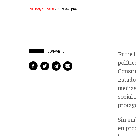
28 Mayo 2026
,
12:09 pm
.
COMPARTE
Entre 
políti
Constit
Estado
medias
social
protag
Sin em
en pro