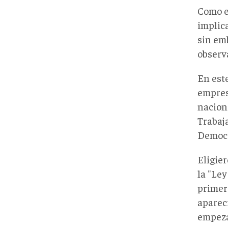
Como e
implic
sin em
observ
En est
empres
nacion
Trabaj
Democr
Eligie
la "Ley
primer
aparec
empeza