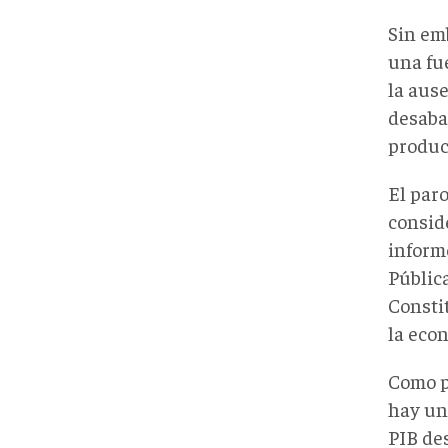
Sin em
una fue
la ause
desaba
produc
El par
consid
informe
Públic
Consti
la eco
Como p
hay un
PIB de