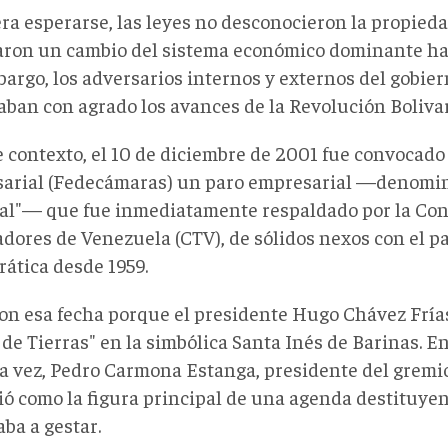
ra esperarse, las leyes no desconocieron la propieda
aron un cambio del sistema económico dominante h
bargo, los adversarios internos y externos del gobie
aban con agrado los avances de la Revolución Boliva
e contexto, el 10 de diciembre de 2001 fue convocado
arial (Fedecámaras) un paro empresarial —denomin
al"— que fue inmediatamente respaldado por la Con
adores de Venezuela (CTV), de sólidos nexos con el p
ática desde 1959.
ron esa fecha porque el presidente Hugo Chávez Fría
 de Tierras" en la simbólica Santa Inés de Barinas. E
a vez, Pedro Carmona Estanga, presidente del gremi
ió como la figura principal de una agenda destituye
ba a gestar.