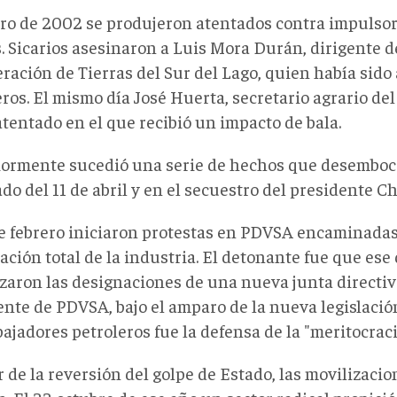
ro de 2002 se produjeron atentados contra impulsor
s. Sicarios asesinaron a Luis Mora Durán, dirigente d
ración de Tierras del Sur del Lago, quien había sid
os. El mismo día José Huerta, secretario agrario del
tentado en el que recibió un impacto de bala.
iormente sucedió una serie de hechos que desemboca
do del 11 de abril y en el secuestro del presidente C
de febrero iniciaron protestas en PDVSA encaminadas
ación total de la industria. El detonante fue que ese 
lizaron las designaciones de una nueva junta directi
ente de PDVSA, bajo el amparo de la nueva legislació
bajadores petroleros fue la defensa de la "meritocraci
 de la reversión del golpe de Estado, las movilizaci