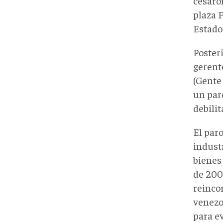
cesaron
plaza F
Estado 
Poster
gerente
(Gente
un paro
debilit
El paro
industr
bienes 
de 200
reinco
venezol
para e