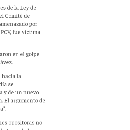
es de la Ley de
el Comité de
o amenazado por
 PCV, fue víctima
ron en el golpe
hávez.
 hacia la
día se
va y de un nuevo
n. El argumento de
a".
ones opositoras no