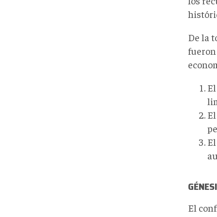
los rec
histór
De la t
fueron 
econom
El
li
El
pe
El
au
GÉNESI
El conf