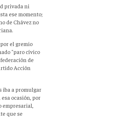
d privada ni
asta ese momento;
rno de Chávez no
riana.
 por el gremio
ado "paro cívico
federación de
artido Acción
s iba a promulgar
n esa ocasión, por
o empresarial,
nte que se