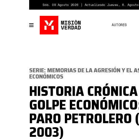
Pasar
Sáb. 08 Agosto 2026
Actualizado Jueves, 6. Agosto
al
contenido
principal
AUTORES
Toggle
navigation
SERIE: MEMORIAS DE LA AGRESIÓN Y EL A
ECONÓMICOS
HISTORIA CRÓNICA
GOLPE ECONÓMICO:
PARO PETROLERO 
2003)