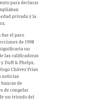
ento para declarar
ampliaban
iedad privada y la
ra.
 fue el paro
lecciones de 1998
significaría un
e las calificadoras
y Duff & Phelps,
 Hugo Chávez Frías
s noticias
s bancas de
es de congelar
 de un triunfo del