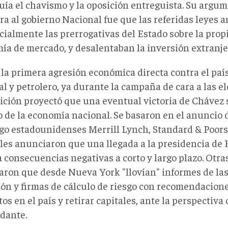
uía el chavismo y la oposición entreguista. Su argum
rra al gobierno Nacional fue que las referidas leyes 
cialmente las prerrogativas del Estado sobre la prop
ía de mercado, y desalentaban la inversión extranje
 la primera agresión económica directa contra el país
l y petrolero, ya durante la campaña de cara a las e
sición proyectó que una eventual victoria de Chávez 
 de la economía nacional. Se basaron en el anuncio d
sgo estadounidenses Merrill Lynch, Standard & Poors 
ales anunciaron que una llegada a la presidencia de
 consecuencias negativas a corto y largo plazo. Otra
aron que desde Nueva York "llovían" informes de la
ión y firmas de cálculo de riesgo con recomendacion
os en el país y retirar capitales, ante la perspectiva
dante.