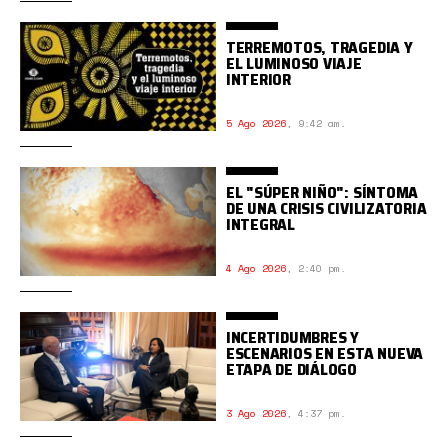
TERREMOTOS, TRAGEDIA Y
EL LUMINOSO VIAJE
INTERIOR
5 Ago 2026
,
9:42 am.
EL "SÚPER NIÑO": SÍNTOMA
DE UNA CRISIS CIVILIZATORIA
INTEGRAL
4 Ago 2026
,
2:40 pm.
INCERTIDUMBRES Y
ESCENARIOS EN ESTA NUEVA
ETAPA DE DIÁLOGO
3 Ago 2026
,
4:37 pm.