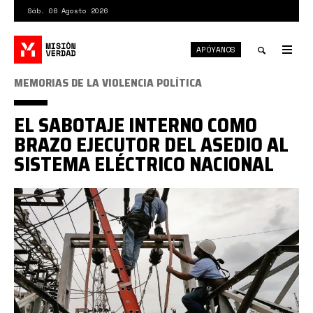
Pasar
Sáb. 08 Agosto 2026
al
contenido
APÓYANOS
principal
Tog
nav
Toggle
MEMORIAS DE LA VIOLENCIA POLÍTICA
search
EL SABOTAJE INTERNO COMO
BRAZO EJECUTOR DEL ASEDIO AL
SISTEMA ELÉCTRICO NACIONAL
SEN