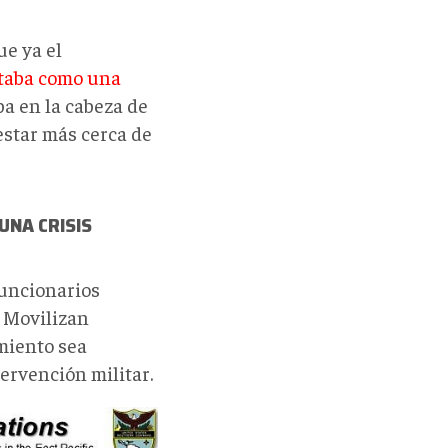
e ya el
rtaba como una
ba en la cabeza de
estar más cerca de
UNA CRISIS
funcionarios
. Movilizan
miento sea
ervención militar.