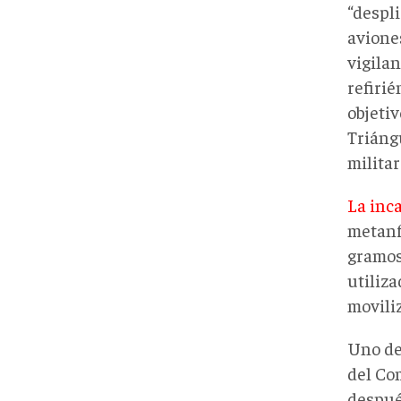
“despl
avione
vigilan
refirié
objetiv
Triáng
militar
La inc
metanf
gramos
utiliz
moviliz
Uno de 
del Co
despué