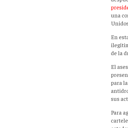
presid
una co
Unidos
En esta
ilegít
de la 
El ase
presen
para l
antidr
sus act
Para ag
cartele