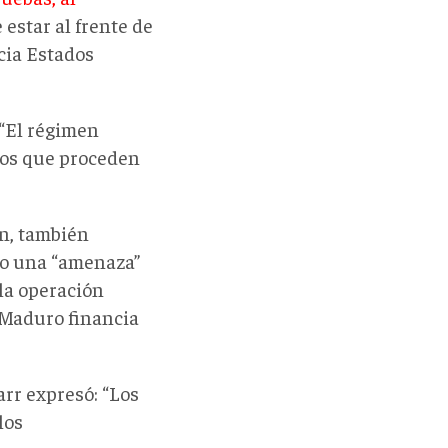
 estar al frente de
cia Estados
 “El régimen
ios que proceden
en, también
mo una “amenaza”
la operación
 Maduro financia
arr expresó: “Los
los