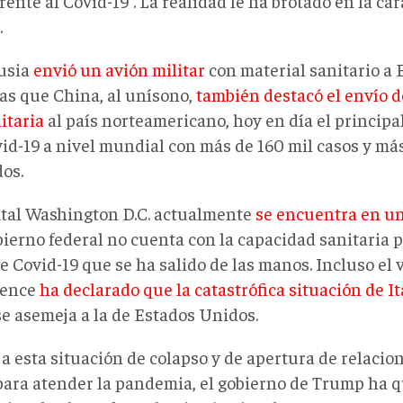
rente al Covid-19”. La realidad le ha brotado en la cara
.
usia
envió un avión militar
con material sanitario a 
as que China, al unísono,
también destacó el envío 
taria
al país norteamericano, hoy en día el principa
vid-19 a nivel mundial con más de 160 mil casos y más
dos.
ital Washington D.C. actualmente
se encuentra en un
obierno federal no cuenta con la capacidad sanitaria
e Covid-19 que se ha salido de las manos. Incluso el
Pence
ha declarado que la catastrófica situación de It
se asemeja a la de Estados Unidos.
a esta situación de colapso y de apertura de relacio
para atender la pandemia, el gobierno de Trump ha 