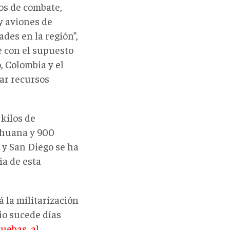
os de combate,
y aviones de
des en la región”,
e con el supuesto
, Colombia y el
ar recursos
 kilos de
rihuana y 900
 y San Diego se ha
ia de esta
á la militarización
io sucede días
uebas, al