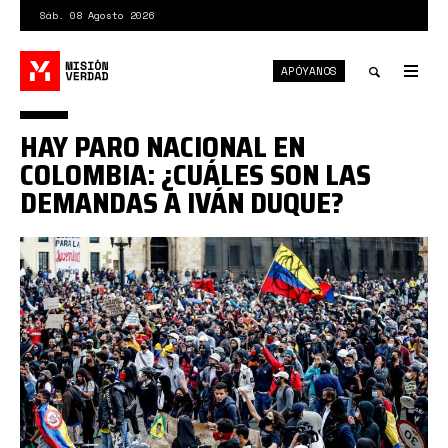
Pasar
Sáb. 08 Agosto 2026
al
contenido
APÓYANOS
principal
Tog
nav
Toggle
HAY PARO NACIONAL EN
search
COLOMBIA: ¿CUÁLES SON LAS
DEMANDAS A IVÁN DUQUE?
paro
colombia.jpg