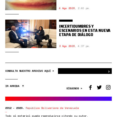
4 Ago 2026
,
2:40 pm.
INCERTIDUMBRES Y
ESCENARIOS EN ESTA NUEVA
ETAPA DE DIÁLOGO
3 Ago 2026
,
4:37 pm.
›
Bus
CONSULTA NUESTRO ARCHIVO AQUÍ >
IR ARRIBA
SÍGUENOS >
2012 - 2020.
República Bolivariana de Venezuela
Todo el material puede reproducirse citando su autor.