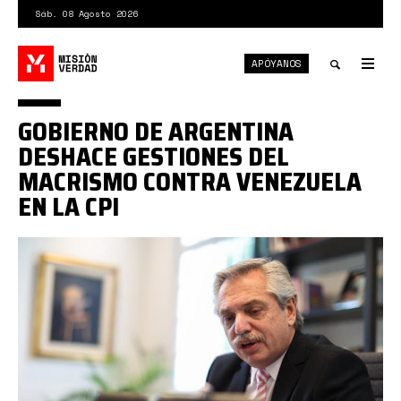
Pasar
Sáb. 08 Agosto 2026
al
contenido
APÓYANOS
principal
Tog
nav
Toggle
GOBIERNO DE ARGENTINA
search
DESHACE GESTIONES DEL
MACRISMO CONTRA VENEZUELA
EN LA CPI
ap.jpeg