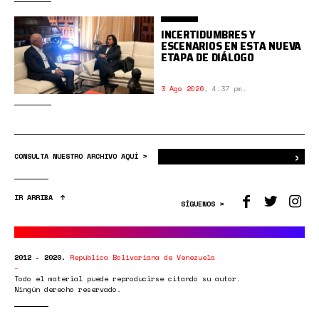
INCERTIDUMBRES Y
ESCENARIOS EN ESTA NUEVA
ETAPA DE DIÁLOGO
3 Ago 2026
,
4:37 pm.
›
Bus
CONSULTA NUESTRO ARCHIVO AQUÍ >
IR ARRIBA
SÍGUENOS >
2012 - 2020.
República Bolivariana de Venezuela
Todo el material puede reproducirse citando su autor.
Ningún derecho reservado.