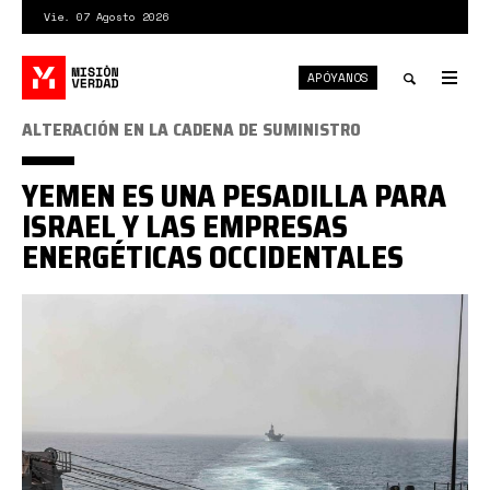
Pasar
Vie. 07 Agosto 2026
al
contenido
APÓYANOS
principal
Tog
nav
Toggle
ALTERACIÓN EN LA CADENA DE SUMINISTRO
search
YEMEN ES UNA PESADILLA PARA
ISRAEL Y LAS EMPRESAS
ENERGÉTICAS OCCIDENTALES
mar
rojo.jpg