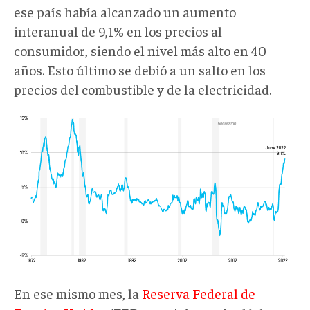
ese país había alcanzado
un aumento
interanual de 9,1% en los precios al
consumidor, siendo el nivel más alto en 40
años.
Esto último se
debió a un salto en los
precios del combustible y de la electricidad.
Source_
US
Bureau
of
Labor
Statistics
Graphic_
Tal
Yellin,
CNN_US
En ese mismo mes, la
Reserva Federal de