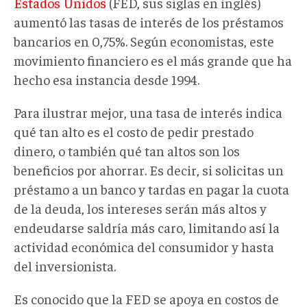
inflation
Estados Unidos
(FED, sus siglas en inglés)
hit
aumentó las tasas de interés de los préstamos
40-
bancarios en 0,75%. Según economistas, este
year
movimiento financiero es el más grande que ha
high
hecho esa instancia desde 1994.
in
Para ilustrar mejor, una tasa de interés indica
June.png
qué tan alto es el costo de pedir prestado
dinero, o también qué tan altos son los
beneficios por ahorrar. Es decir, si solicitas un
préstamo a un banco y tardas en pagar la cuota
de la deuda, los intereses serán más altos y
endeudarse saldría más caro, limitando así la
actividad económica del consumidor y hasta
del inversionista.
Es conocido que la FED se apoya en costos de