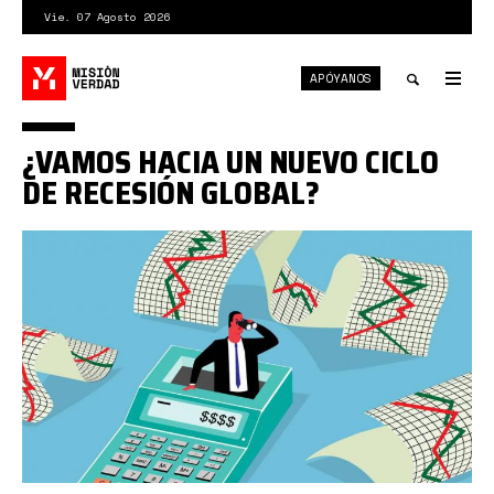
Pasar
Vie. 07 Agosto 2026
al
contenido
APÓYANOS
principal
Tog
nav
Toggle
¿VAMOS HACIA UN NUEVO CICLO
search
DE RECESIÓN GLOBAL?
recesión
global.jpg