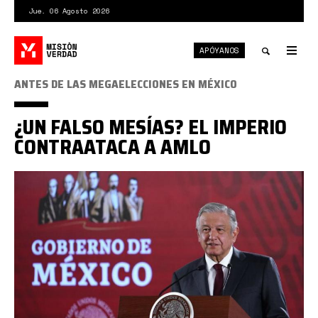
Pasar
Jue. 06 Agosto 2026
al
contenido
APÓYANOS
principal
Tog
nav
Toggle
ANTES DE LAS MEGAELECCIONES EN MÉXICO
search
¿UN FALSO MESÍAS? EL IMPERIO
CONTRAATACA A AMLO
obradior.jpg