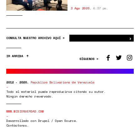
3 Ago 2026
,
4:37 pm.
›
Bus
CONSULTA NUESTRO ARCHIVO AQUÍ >
IR ARRIBA
SÍGUENOS >
2012 - 2020.
República Bolivariana de Venezuela
Todo el material puede reproducirse citando su autor.
Ningún derecho reservado.
WWW.MISIONVERDAD.COM
Desarrollado con Drupal / Open Source.
Contáctanos.