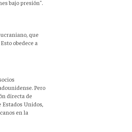
es bajo presión".
o-ucraniano, que
 Esto obedece a
socios
tadounidense. Pero
ón directa de
de Estados Unidos,
canos en la