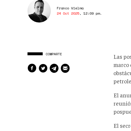
Franco Vielma
24 Oct 2025
,
12:09 pm
.
COMPARTE
Las po
marco 
obstác
petrole
El anu
reunió
pospue
El sec