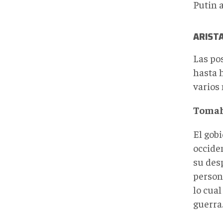
Putin 
ARISTA
Las po
hasta 
varios
Toma
El gob
occide
su desp
person
lo cual
guerra