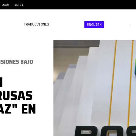
 2026 - 11:01
TRADUCCIONES
ENGLISH
Rosneft
ISIONES BAJO
N
RUSAS
AZ" EN