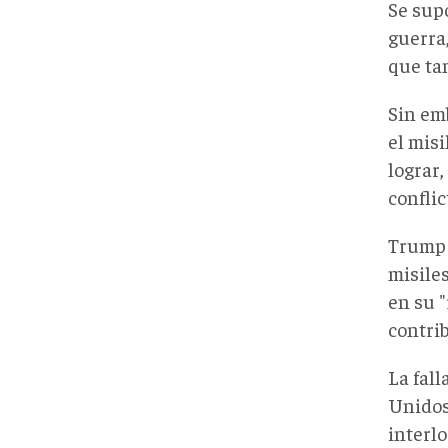
Se sup
guerra
que tam
Sin em
el misi
lograr,
conflic
Trump 
misile
en su 
contri
La fall
Unidos
interlo