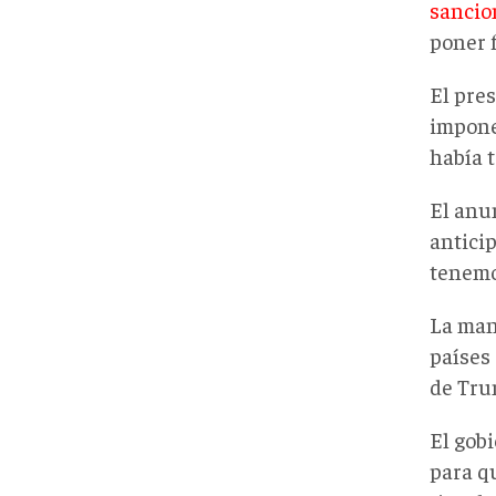
sancio
poner f
El pre
impone
había 
El anu
anticip
tenemo
La mani
países 
de Tru
El gob
para q