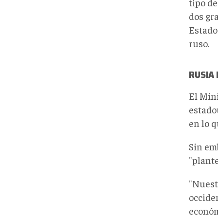
tipo de
dos gr
Estado
ruso.
RUSIA
El Min
estado
en lo q
Sin em
"plant
"Nuest
occide
económ