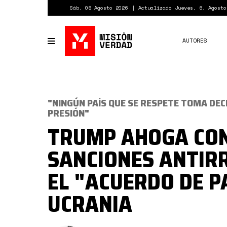
Pasar
Sáb. 08 Agosto 2026
Actualizado Jueves, 6. Agosto
al
contenido
principal
AUTORES
Toggle
navigation
"NINGÚN PAÍS QUE SE RESPETE TOMA DEC
PRESIÓN"
TRUMP AHOGA CO
SANCIONES ANTIR
EL "ACUERDO DE P
UCRANIA