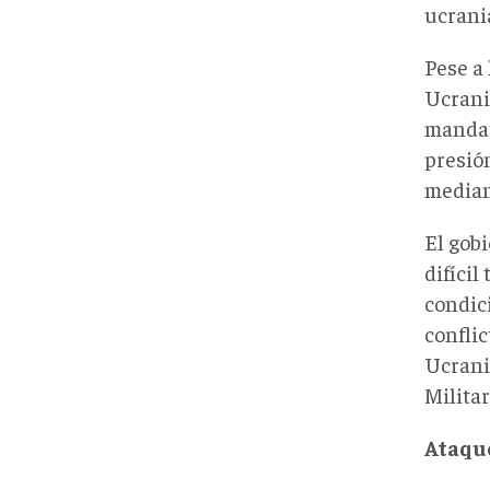
ucrani
Pese a 
Ucrania
mandata
presión
median
El gob
difícil
condic
conflic
Ucrani
Militar
Ataque