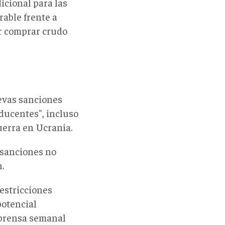
icional para las
rable frente a
or comprar crudo
uevas sanciones
ducentes", incluso
guerra en Ucrania.
 sanciones no
.
estricciones
potencial
 prensa semanal