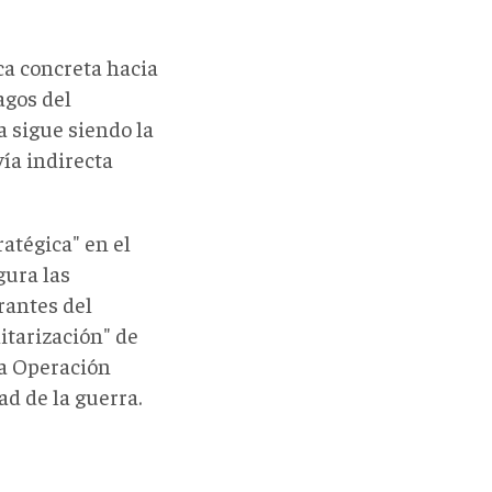
ica concreta hacia
agos del
a sigue siendo la
vía indirecta
atégica" en el
gura las
rantes del
litarización" de
la Operación
ad de la guerra.