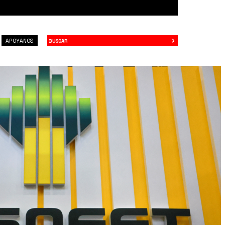
›
Buscar
APÓYANOS