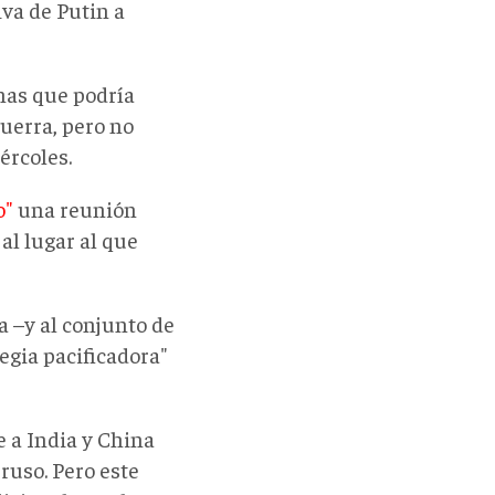
iva de Putin a
nas que podría
uerra, pero no
ércoles.
o"
una reunión
al lugar al que
a –y al conjunto de
egia pacificadora"
 a India y China
ruso. Pero este