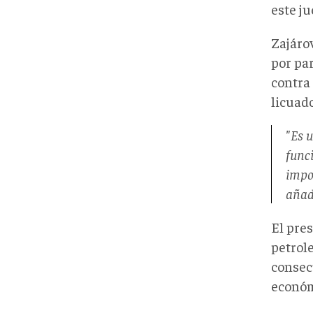
este ju
Zajáro
por pa
contra
licuado
"Es 
func
impo
añad
El pre
petrole
consec
económ