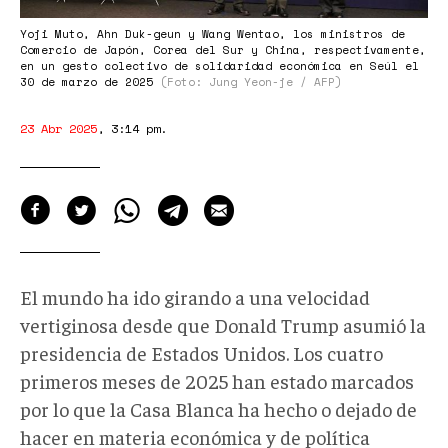
y
comercio.jpeg
Yoji Muto, Ahn Duk-geun y Wang Wentao, los ministros de
Comercio de Japón, Corea del Sur y China, respectivamente,
en un gesto colectivo de solidaridad económica en Seúl el
30 de marzo de 2025
(Foto: Jung Yeon-je / AFP)
23 Abr 2025
,
3:14 pm
.
El mundo ha ido girando a una velocidad
vertiginosa desde que Donald Trump asumió la
presidencia de Estados Unidos. Los cuatro
primeros meses de 2025 han estado marcados
por lo que la Casa Blanca ha hecho o dejado de
hacer en materia económica y de política