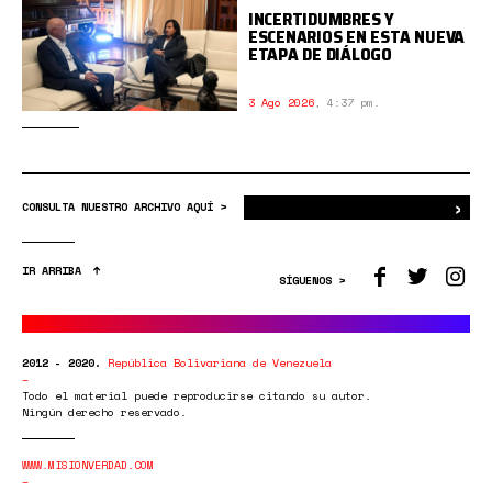
INCERTIDUMBRES Y
ESCENARIOS EN ESTA NUEVA
ETAPA DE DIÁLOGO
3 Ago 2026
,
4:37 pm.
›
Bus
CONSULTA NUESTRO ARCHIVO AQUÍ >
IR ARRIBA
SÍGUENOS >
2012 - 2020.
República Bolivariana de Venezuela
Todo el material puede reproducirse citando su autor.
Ningún derecho reservado.
WWW.MISIONVERDAD.COM