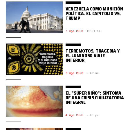
VENEZUELA COMO MUNICIÓN
POLÍTICA: EL CAPITOLIO VS.
TRUMP
6 Ago 2026
,
11:01 am.
TERREMOTOS, TRAGEDIA Y
EL LUMINOSO VIAJE
INTERIOR
5 Ago 2026
,
9:42 am.
EL "SÚPER NIÑO": SÍNTOMA
DE UNA CRISIS CIVILIZATORIA
INTEGRAL
4 Ago 2026
,
2:40 pm.