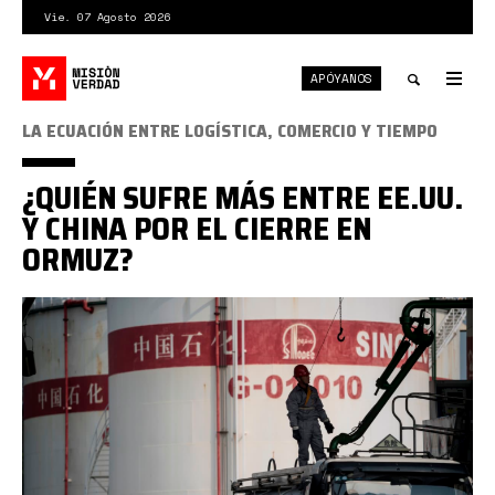
Pasar
Vie. 07 Agosto 2026
al
contenido
APÓYANOS
principal
Tog
nav
Toggle
LA ECUACIÓN ENTRE LOGÍSTICA, COMERCIO Y TIEMPO
search
¿QUIÉN SUFRE MÁS ENTRE EE.UU.
Y CHINA POR EL CIERRE EN
ORMUZ?
sinopec