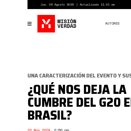
Pasar
Jue. 06 Agosto 2026
Actualizado 11:01 am
al
contenido
principal
AUTORES
Toggle
navigation
UNA CARACTERIZACIÓN DEL EVENTO Y SU
¿QUÉ NOS DEJA LA
CUMBRE DEL G20 
BRASIL?
20 Nov 2024
,
2:50 pm
.