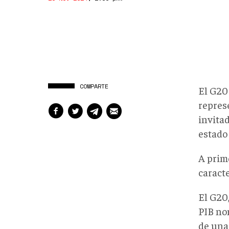
COMPARTE
El G20
repres
invitad
estado 
A prim
caracte
El G20
PIB no
de una 