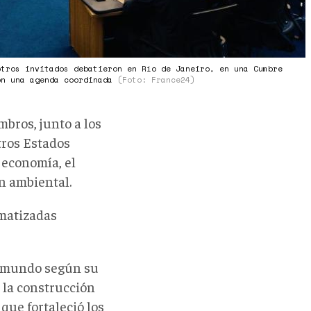
otros invitados debatieron en Río de Janeiro, en una Cumbre
on una agenda coordinada
(Foto: France24)
bros, junto a los
tros Estados
 economía, el
ón ambiental.
 matizadas
l mundo según su
n la construcción
que fortaleció los