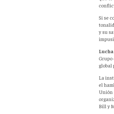
conflic
Si se c
tonali
y su sa
impusi
Lucha 
Grupo 
global 
La ins
el hamb
Unión 
organi
Bill y 