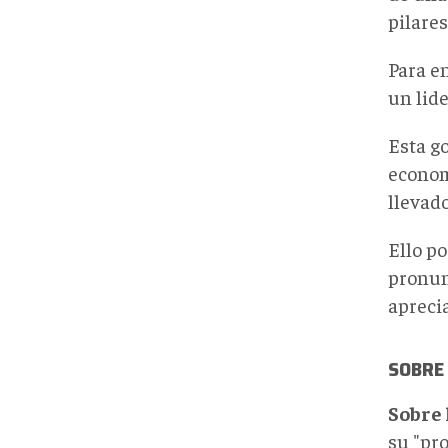
pilares
Para e
un lide
Esta g
econom
llevado
Ello po
pronun
aprecia
SOBRE
Sobre 
su "pr