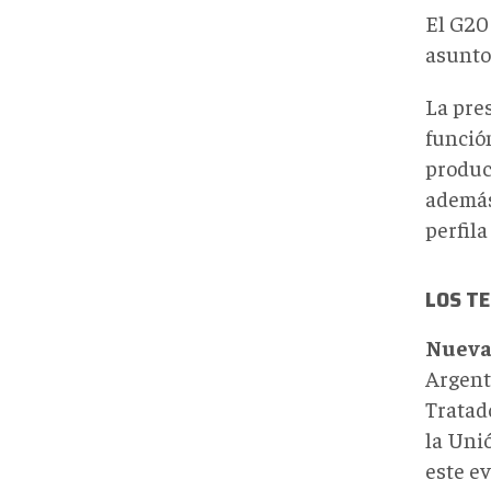
El G2
asunto
La pre
función
produc
además
perfil
LOS T
Nuevam
Argenti
Tratad
la Uni
este ev