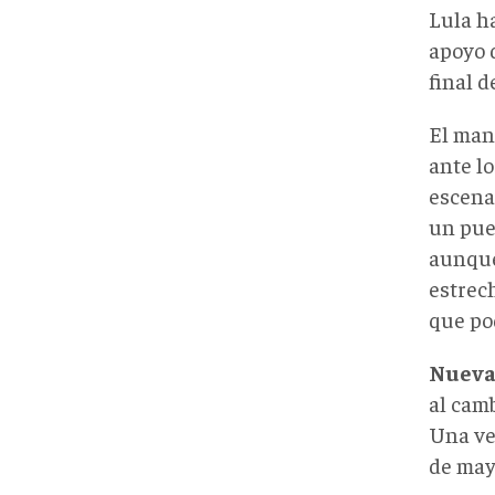
Lula h
apoyo 
final d
El man
ante lo
escena
un pue
aunque
estrec
que pod
Nueva
al camb
Una ve
de may