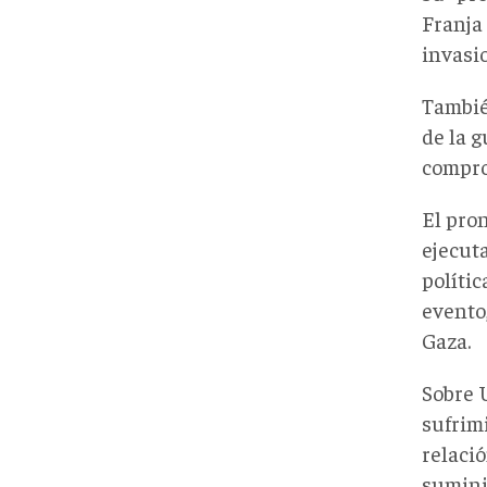
Franja
invasio
Tambié
de la g
compro
El pro
ejecut
polític
evento
Gaza.
Sobre U
sufrim
relaci
suminis