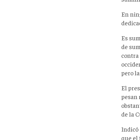
En nin
dedica
Es sum
de sum
contra
occiden
pero la
El pres
pesan 
obstan
de la C
Indicó
que el 