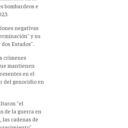
tes bombardeos e
023.
iones negativas
terminación" y su
 dos Estados".
os crímenes
 que mantienen
presentes en el
r del genocidio en
ltaron "el
s de la guerra en
, las cadenas de
 crecimiento".