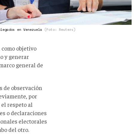
plegados en Venezuela
(Foto: Reuters)
n como objetivo
o y generar
 marco general de
es de observación
reviamente, por
el respeto al
nes o declaraciones
ionales electorales
o del otro.