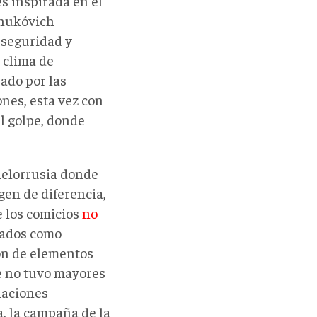
s inspirada en el
anukóvich
e seguridad y
 clima de
ado por las
ones, esta vez con
l golpe, donde
ielorrusia donde
en de diferencia,
e los comicios
no
icados como
ón de elementos
de no tuvo mayores
iaciones
a, la campaña de la