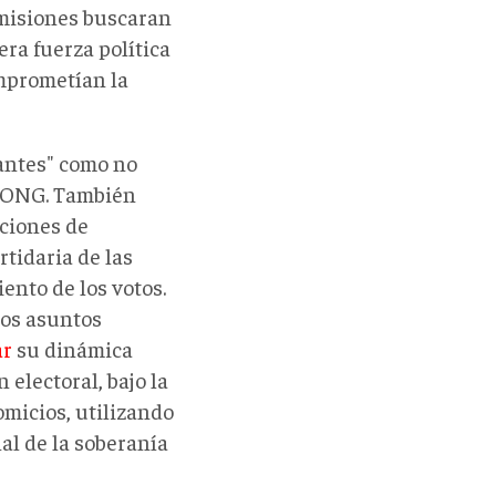
s misiones buscaran
era fuerza política
mprometían la
antes" como no
s ONG. También
aciones de
tidaria de las
ento de los votos.
los asuntos
ar
su dinámica
 electoral, bajo la
omicios, utilizando
al de la soberanía