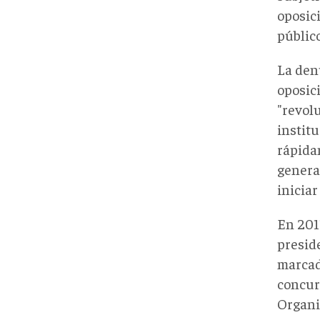
oposici
público
La den
oposici
"revol
instit
rápida
general
iniciar
En 2011
presid
marcad
concur
Organi