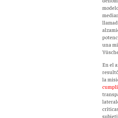
denomi
modelo
mediant
llamad
alzami
potenci
una mi
Yúsche
En el 
result
la mis
cumplí
transp
lateral
crític
subjeti