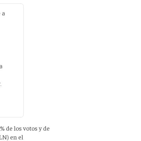
 a
a
.
% de los votos y de
LN) en el