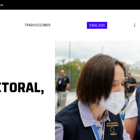
am
TRADUCCIONES
ENGLISH
observadores-
UE-
Venezuela.jpg
CTORAL,