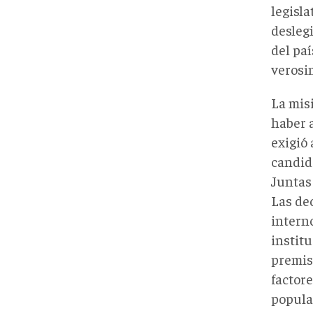
legisl
deslegi
del pa
verosim
La mis
haber 
exigió 
candid
Juntas
Las de
intern
institu
premisa
factor
popula