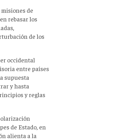
s misiones de
en rebasar los
dadas,
rturbación de los
der occidental
isoria entre países
na supuesta
trar y hasta
incipios y reglas
olarización
lpes de Estado, en
ón alienta a la