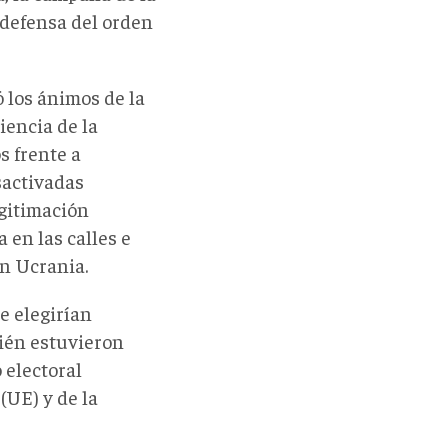
a defensa del orden
 los ánimos de la
iencia de la
 frente a
sactivadas
gitimación
 en las calles e
en Ucrania.
e elegirían
bién estuvieron
 electoral
(UE) y de la