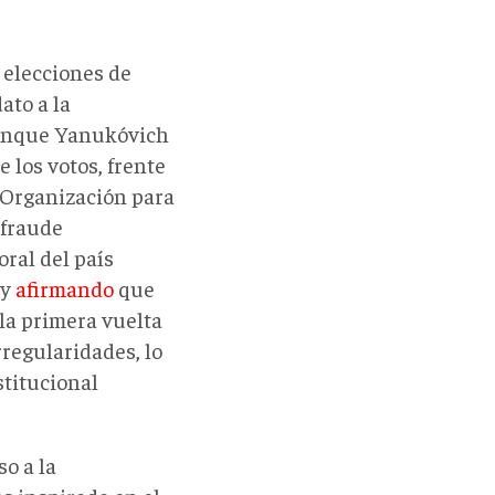
 elecciones de
ato a la
 Aunque Yanukóvich
e los votos, frente
a Organización para
fraude
oral del país
 y
afirmando
que
la primera vuelta
rregularidades, lo
stitucional
so a la