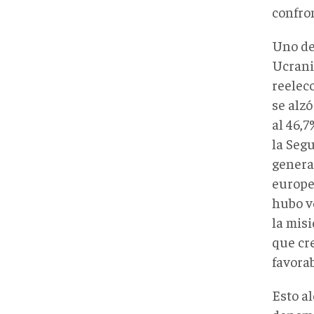
confro
Uno de
Ucrani
reelec
se alzó
al 46,7
la Seg
general
europe
hubo v
la mis
que cr
favora
Esto al