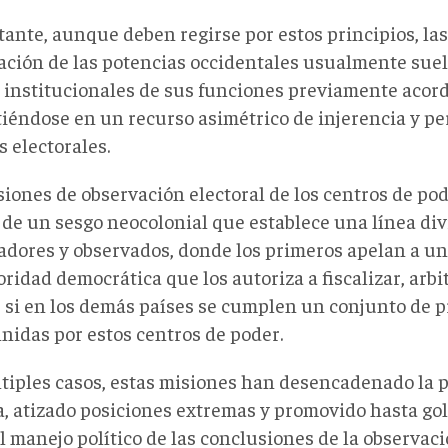
tante, aunque deben regirse por estos principios, la
ación de las potencias occidentales usualmente suel
s institucionales de sus funciones previamente acor
tiéndose en un recurso asimétrico de injerencia y pe
 electorales.
siones de observación electoral de los centros de po
 de un sesgo neocolonial que establece una línea div
adores y observados, donde los primeros apelan a u
ridad democrática que los autoriza a fiscalizar, arbi
r si en los demás países se cumplen un conjunto de pr
inidas por estos centros de poder.
tiples casos, estas misiones han desencadenado la p
ca, atizado posiciones extremas y promovido hasta go
l manejo político de las conclusiones de la observaci