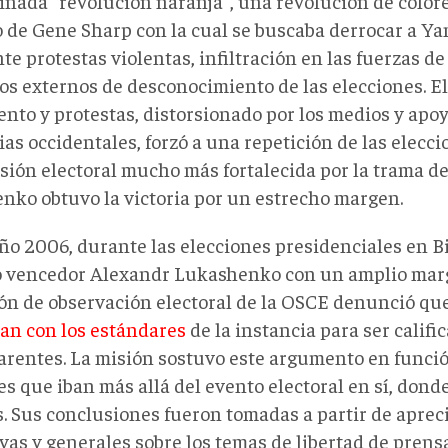
nada "revolución naranja", una revolución de colore
 de Gene Sharp con la cual se buscaba derrocar a Y
e protestas violentas, infiltración en las fuerzas d
os externos de desconocimiento de las elecciones. El
ento y protestas, distorsionado por los medios y apoy
as occidentales, forzó a una repetición de las elecci
sión electoral mucho más fortalecida por la trama de
nko obtuvo la victoria por un estrecho margen.
año 2006, durante las elecciones presidenciales en B
ó vencedor Alexandr Lukashenko con un amplio marg
ión de observación electoral de la OSCE denunció qu
an con los estándares
de la instancia para ser calif
arentes. La misión sostuvo este argumento en funci
es que iban más allá del evento electoral en sí, don
as. Sus conclusiones fueron tomadas a partir de aprec
vas y generales sobre los temas de libertad de prens