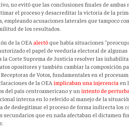
ativo, no evitó que las conclusiones finales de amba
timar el proceso y desacreditar la victoria de la prim
ís, empleando acusaciones laterales que tampoco co
ilitud de los resultados.
ión de la OEA
alertó
que había situaciones "preocup
autorizado el papel de veeduría electoral de alguna
a la Corte Suprema de Justicia resolver las inhabilit
atos opositores y también cambiar la composición par
 Receptoras de Votos, fundamentales en el procesami
claraciones de la OEA
implicaban una injerencia
en 
os del país centroamericano y un
intento de perturb
cional interna en lo referido al manejo de la situación
 de deslegitimar el proceso de forma indirecta los c
es secundarios que en nada afectaban el dictamen fin
r.