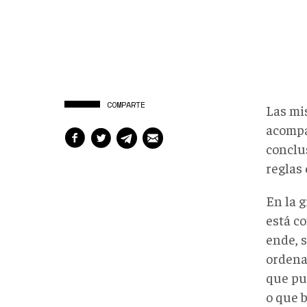
COMPARTE
Las mi
acompa
conclu
reglas
En la g
está c
ende, s
ordena
que pue
o que 