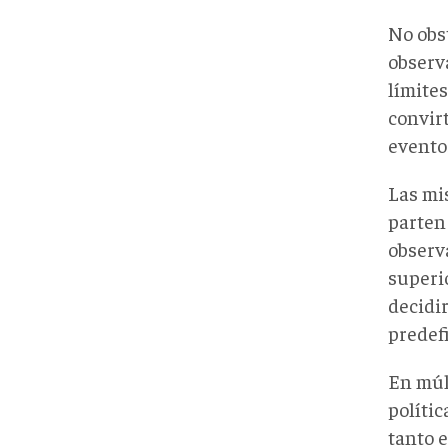
No obs
observ
límite
convir
eventos
Las mi
parten
observ
superio
decidi
predef
En múl
políti
tanto e