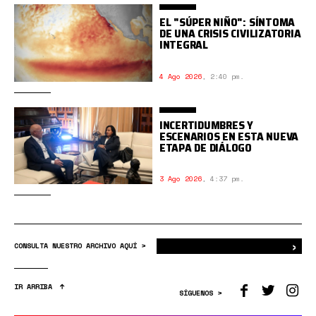
EL "SÚPER NIÑO": SÍNTOMA
DE UNA CRISIS CIVILIZATORIA
INTEGRAL
4 Ago 2026
,
2:40 pm.
INCERTIDUMBRES Y
ESCENARIOS EN ESTA NUEVA
ETAPA DE DIÁLOGO
3 Ago 2026
,
4:37 pm.
›
Bus
CONSULTA NUESTRO ARCHIVO AQUÍ >
IR ARRIBA
SÍGUENOS >