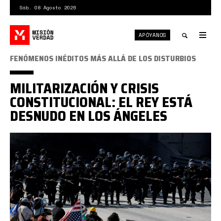
Pasar
Sáb. 08 Agosto 2026
al
contenido
APÓYANOS
principal
Tog
nav
Toggle
FENÓMENOS INÉDITOS MÁS ALLÁ DE LOS DISTURBIOS
search
MILITARIZACIÓN Y CRISIS
CONSTITUCIONAL: EL REY ESTÁ
DESNUDO EN LOS ÁNGELES
Captura
desde
2025-
06-
09
14-