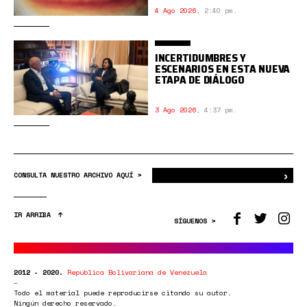
4 Ago 2026
,
2:40 pm.
INCERTIDUMBRES Y
ESCENARIOS EN ESTA NUEVA
ETAPA DE DIÁLOGO
3 Ago 2026
,
4:37 pm.
›
Bus
CONSULTA NUESTRO ARCHIVO AQUÍ >
IR ARRIBA
SÍGUENOS >
2012 - 2020.
República Bolivariana de Venezuela
Todo el material puede reproducirse citando su autor.
Ningún derecho reservado.