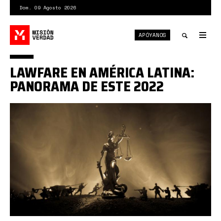
Pasar
Dom. 09 Agosto 2026
al
contenido
APÓYANOS
principal
Tog
nav
Toggle
LAWFARE EN AMÉRICA LATINA:
search
PANORAMA DE ESTE 2022
Lawfare2022
000.jpeg