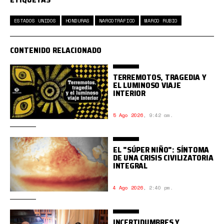
ESTADOS UNIDOS
HONDURAS
NARCOTRÁFICO
MARCO RUBIO
CONTENIDO RELACIONADO
TERREMOTOS, TRAGEDIA Y
EL LUMINOSO VIAJE
INTERIOR
5 Ago 2026
,
9:42 am.
EL "SÚPER NIÑO": SÍNTOMA
DE UNA CRISIS CIVILIZATORIA
INTEGRAL
4 Ago 2026
,
2:40 pm.
INCERTIDUMBRES Y