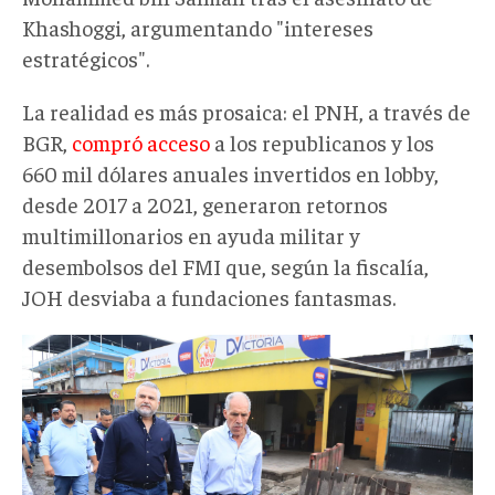
Khashoggi, argumentando "intereses
estratégicos".
La realidad es más prosaica: el PNH, a través de
BGR,
compró acceso
a los republicanos y los
660 mil dólares anuales invertidos en lobby,
desde 2017 a 2021, generaron retornos
multimillonarios en ayuda militar y
desembolsos del FMI que, según la fiscalía,
JOH desviaba a fundaciones fantasmas.
ca9bd4b5-
8164-
4588-
9f73-
74f9fb2f836a-