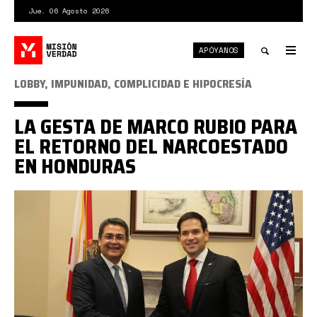
Pasar
Jue. 06 Agosto 2026
al
contenido
APÓYANOS
principal
Tog
nav
Toggle
LOBBY, IMPUNIDAD, COMPLICIDAD E HIPOCRESÍA
search
LA GESTA DE MARCO RUBIO PARA
EL RETORNO DEL NARCOESTADO
EN HONDURAS
rubio
JOH.jpg