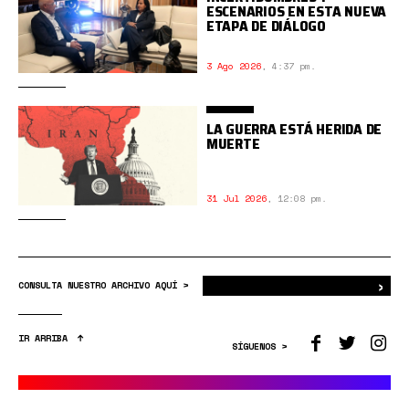
ESCENARIOS EN ESTA NUEVA
ETAPA DE DIÁLOGO
3 Ago 2026
,
4:37 pm.
LA GUERRA ESTÁ HERIDA DE
MUERTE
31 Jul 2026
,
12:08 pm.
›
Bus
CONSULTA NUESTRO ARCHIVO AQUÍ >
IR ARRIBA
SÍGUENOS >