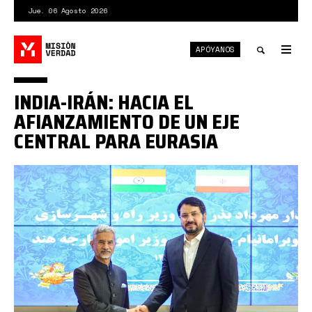
Pasar
Jue. 06 Agosto 2026
al
contenido
APÓYANOS
principal
Tog
nav
Toggle
INDIA-IRÁN: HACIA EL
search
AFIANZAMIENTO DE UN EJE
CENTRAL PARA EURASIA
Iran
India.jpg