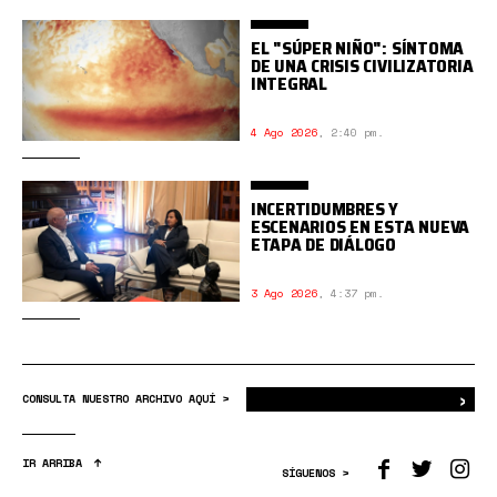
EL "SÚPER NIÑO": SÍNTOMA
DE UNA CRISIS CIVILIZATORIA
INTEGRAL
4 Ago 2026
,
2:40 pm.
INCERTIDUMBRES Y
ESCENARIOS EN ESTA NUEVA
ETAPA DE DIÁLOGO
3 Ago 2026
,
4:37 pm.
›
Bus
CONSULTA NUESTRO ARCHIVO AQUÍ >
IR ARRIBA
SÍGUENOS >