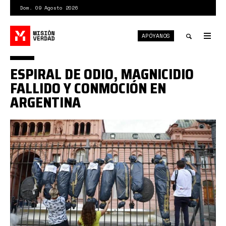
Pasar
Dom. 09 Agosto 2026
al
contenido
APÓYANOS
principal
Tog
nav
Toggle
ESPIRAL DE ODIO, MAGNICIDIO
search
FALLIDO Y CONMOCIÓN EN
ARGENTINA
odio
cfk.jpg