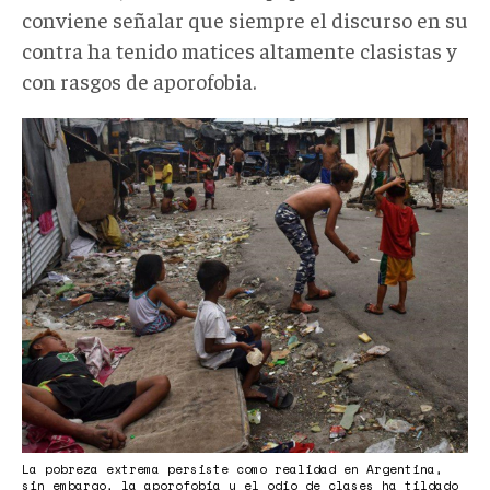
conviene señalar que siempre el discurso en su
contra ha tenido matices altamente clasistas y
con rasgos de aporofobia.
Odio
CFK
2.jpg
La pobreza extrema persiste como realidad en Argentina,
sin embargo, la aporofobia y el odio de clases ha tildado