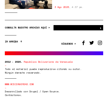
3 Ago 2026
,
4:37 pm.
›
Bus
CONSULTA NUESTRO ARCHIVO AQUÍ >
IR ARRIBA
SÍGUENOS >
2012 - 2020.
República Bolivariana de Venezuela
Todo el material puede reproducirse citando su autor.
Ningún derecho reservado.
WWW.MISIONVERDAD.COM
Desarrollado con Drupal / Open Source.
Contáctanos.