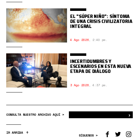
EL "SÚPER NIÑO": SÍNTOMA
DE UNA CRISIS CIVILIZATORIA
INTEGRAL
4 Ago 2026
,
2:40 pm.
INCERTIDUMBRES Y
ESCENARIOS EN ESTA NUEVA
ETAPA DE DIÁLOGO
3 Ago 2026
,
4:37 pm.
›
Bus
CONSULTA NUESTRO ARCHIVO AQUÍ >
IR ARRIBA
SÍGUENOS >