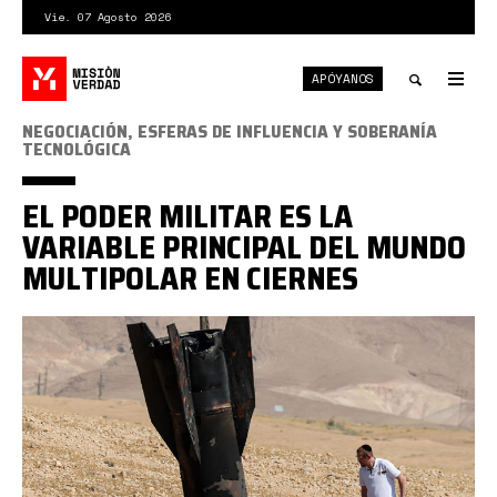
Pasar
Vie. 07 Agosto 2026
al
contenido
APÓYANOS
principal
Tog
nav
Toggle
NEGOCIACIÓN, ESFERAS DE INFLUENCIA Y SOBERANÍA
TECNOLÓGICA
search
EL PODER MILITAR ES LA
VARIABLE PRINCIPAL DEL MUNDO
MULTIPOLAR EN CIERNES
misil
iraní
en
Israel