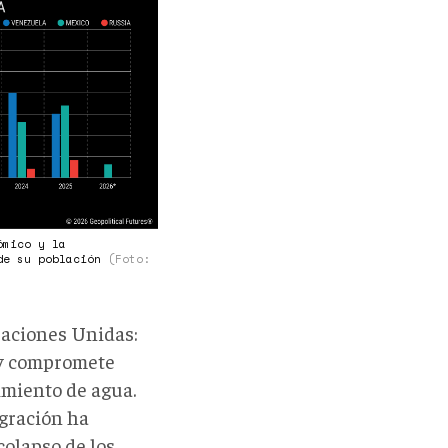
ómico y la
 de su población
(Foto:
aciones Unidas:
 y compromete
imiento de agua.
igración ha
olapso de los