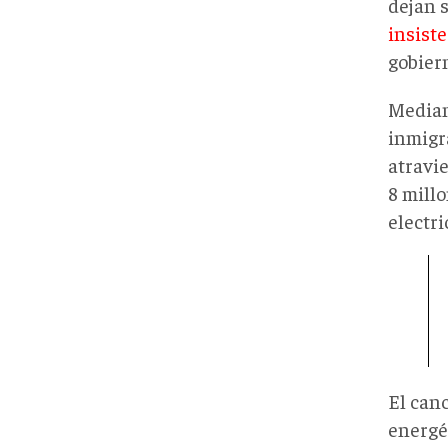
dejan 
insiste
gobier
Median
inmigr
atravie
8 millo
electri
El can
energét