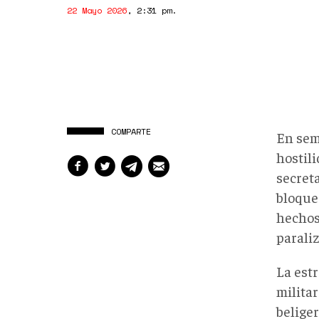
22 Mayo 2026
,
2:31 pm
.
COMPARTE
En sem
hostil
secret
bloque
hechos
parali
La est
milita
belige