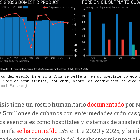
tos del asedio intenso a Cuba se reflejan en su crecimiento econ
ilidad de combustibles, por ende, sobre las condiciones de vida
ical Futures)
risis tiene un rostro humanitario
documentado
por N
 a 5 millones de cubanos con enfermedades crónicas
ios esenciales como hospitales y sistemas de abastec
onomía
se ha contraído
15% entre 2020 y 2025, y la m
ado como consecuencia del desabastecimiento y el c