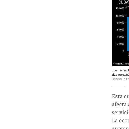
Los efec
disponib
Geopolit
Esta c
afecta
servic
La ec
aument