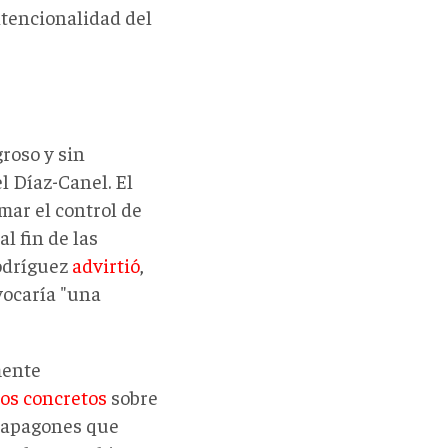
ntencionalidad del
roso y sin
 Díaz-Canel. El
mar el control de
l fin de las
Rodríguez
advirtió
,
vocaría "una
mente
os concretos
sobre
y apagones que