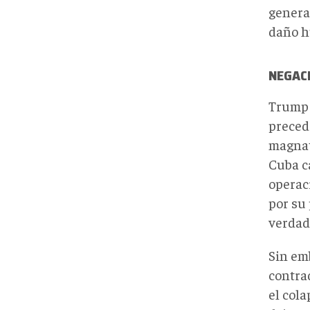
genera
daño h
NEGACI
Trump 
preced
magnat
Cuba ca
operac
por su
verdad
Sin em
contra
el col