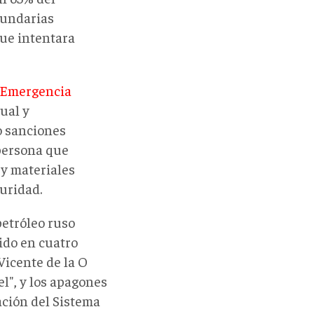
cundarias
que intentara
 Emergencia
ual y
o sanciones
persona que
 y materiales
guridad.
petróleo ruso
ido en cuatro
Vicente de la O
", y los apagones
ación del Sistema