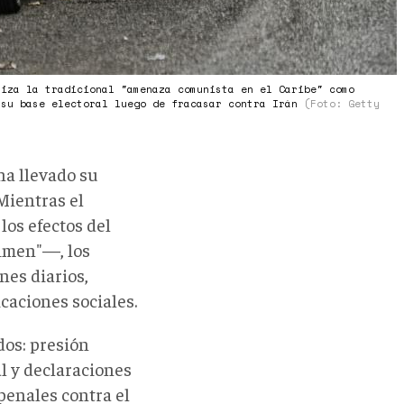
liza la tradicional "amenaza comunista en el Caribe" como
 su base electoral luego de fracasar contra Irán
(Foto: Getty
ha llevado su
Mientras el
los efectos del
gimen"—, los
es diarios,
caciones sociales.
dos: presión
l y declaraciones
penales contra el