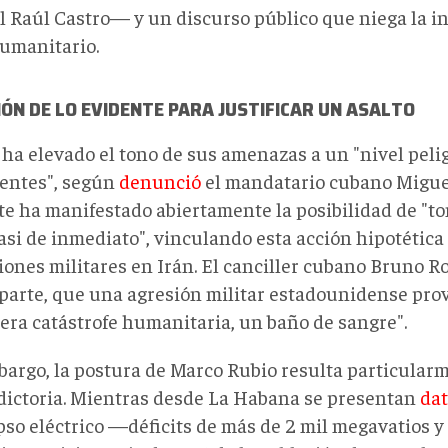
l Raúl Castro— y un discurso público que niega la i
umanitario.
ÓN DE LO EVIDENTE PARA JUSTIFICAR UN ASALTO
ha elevado el tono de sus amenazas a un "nivel pelig
entes", según
denunció
el mandatario cubano Miguel
e ha manifestado abiertamente la posibilidad de "to
si de inmediato", vinculando esta acción hipotética a
iones militares en Irán. El canciller cubano Bruno 
 parte, que una agresión militar estadounidense pro
era catástrofe humanitaria, un baño de sangre".
bargo, la postura de Marco Rubio resulta particular
dictoria. Mientras desde La Habana se presentan
dat
apso eléctrico —déficits de más de 2 mil megavatios 