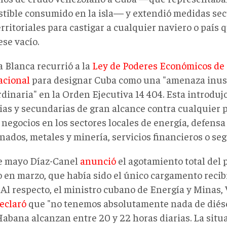
tible consumido en la isla— y extendió medidas se
rritoriales para castigar a cualquier naviero o país 
ese vacío.
a Blanca recurrió a la
Ley de Poderes Económicos de
acional
para designar Cuba como una "amenaza inus
rdinaria" en la Orden Ejecutiva 14 404. Esta introduj
ias y secundarias de gran alcance contra cualquier 
 negocios en los sectores locales de energía, defensa
nados, metales y minería, servicios financieros o se
de mayo Díaz-Canel
anunció
el agotamiento total del 
 en marzo, que había sido el único cargamento recib
Al respecto, el ministro cubano de Energía y Minas, 
eclaró
que "no tenemos absolutamente nada de diésel
Habana alcanzan entre 20 y 22 horas diarias. La situ