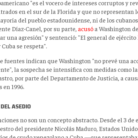
americano "es el vocero de intereses corruptos y re
trados en el sur de la Florida y que no representan 
ayoría del pueblo estadounidense, ni de los cubanos 
ente Díaz-Canel, por su parte,
acusó
a Washington de
car una agresión" y sentenció: "El general de ejército
 Cuba se respeta".
 fuentes indican que Washington "no prevé una acc
nte", la sospecha se intensifica con medidas como l
stro, por parte del Departamento de Justicia, a caus
s en 1996.
DEL ASEDIO
nciones no son un concepto abstracto. Desde el 3 de 
uestro del presidente Nicolás Maduro, Estados Unido
víos de crudo venezolano a Cuba —que representaba