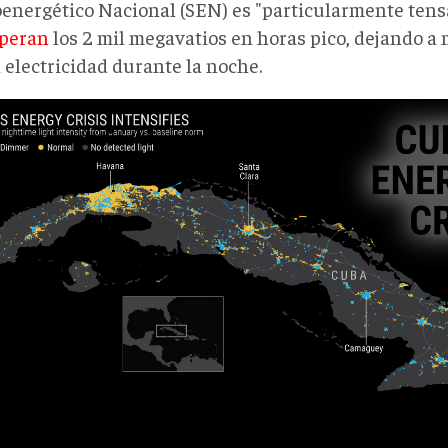
oenergético Nacional (SEN) es "particularmente tensa
peran
los 2 mil megavatios en horas pico, dejando a
n electricidad durante la noche.
uba-
gy-
s.jpg