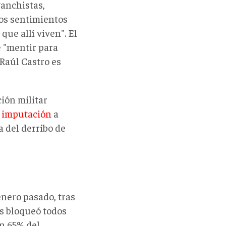
vanchistas,
los sentimientos
que allí viven". El
 "mentir para
 Raúl Castro es
ión militar
a
imputación
a
a del derribo de
enero pasado, tras
s bloqueó todos
n 65% del