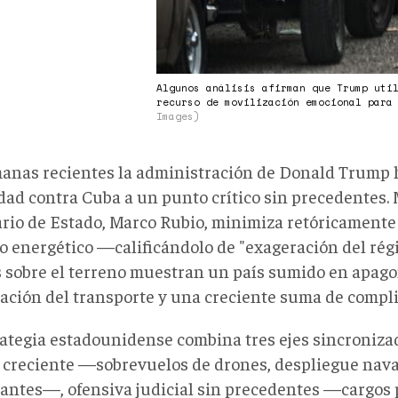
Algunos análisis afirman que Trump uti
recurso de movilización emocional para
Images)
anas recientes la administración de Donald Trump 
idad contra Cuba a un punto crítico sin precedentes. 
ario de Estado, Marco Rubio, minimiza retóricamente 
o energético —calificándolo de "exageración del ré
 sobre el terreno muestran un país sumido en apagon
zación del transporte y una creciente suma de compli
rategia estadounidense combina tres ejes sincroniza
r creciente —sobrevuelos de drones, despliegue nava
rantes—, ofensiva judicial sin precedentes —cargos 