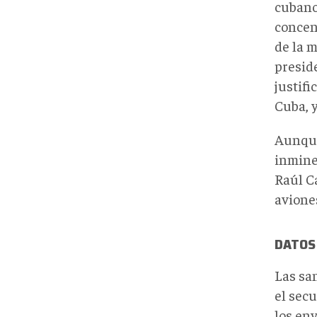
cubano
concen
de la m
presid
justifi
Cuba, y
Aunque
inmine
Raúl Ca
avione
DATOS 
Las sa
el sec
los en