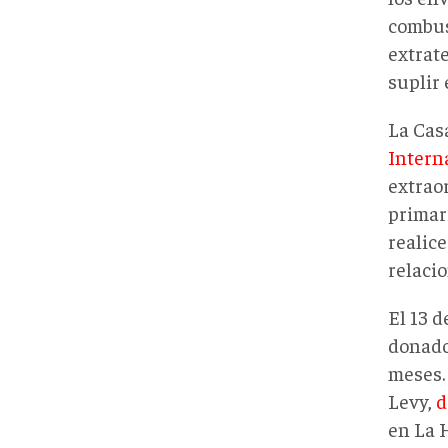
combus
extrate
suplir 
La Cas
Intern
extrao
primar
realice
relacio
El 13 
donado
meses. 
Levy,
d
en La 