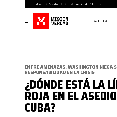
Pasar
Jue. 06 Agosto 2026
Actualizado 11:01 am
al
contenido
principal
AUTORES
Toggle
navigation
ENTRE AMENAZAS, WASHINGTON NIEGA 
RESPONSABILIDAD EN LA CRISIS
¿DÓNDE ESTÁ LA L
ROJA EN EL ASEDIO
CUBA?