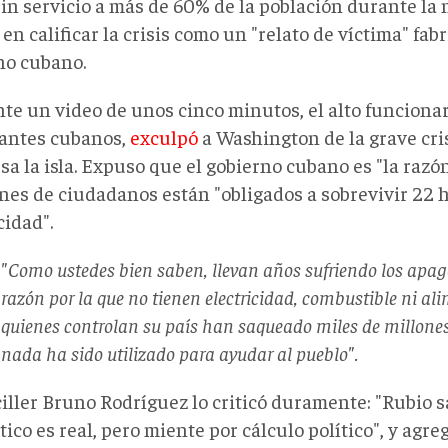
sin servicio a más de 60% de la población durante l
en calificar la crisis como un "relato de víctima" fab
no cubano.
te un video de unos cinco minutos, el alto funcionari
antes cubanos,
exculpó
a Washington de la grave cris
sa la isla. Expuso que el gobierno cubano es "la razó
nes de ciudadanos están "obligados a sobrevivir 22 h
cidad".
"Como ustedes bien saben, llevan años sufriendo los apag
razón por la que no tienen electricidad, combustible ni al
quienes controlan su país han saqueado miles de millones
nada ha sido utilizado para ayudar al pueblo".
ciller Bruno Rodríguez lo criticó duramente: "Rubio 
ico es real, pero miente por cálculo político", y agre