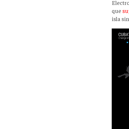
Electr
que
su
isla si
WG_C
Ener
Crisi