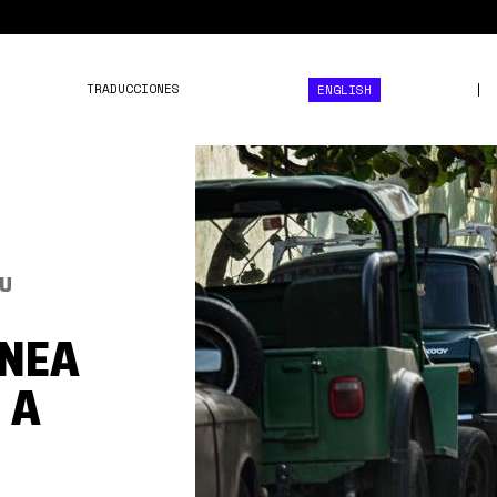
TRADUCCIONES
ENGLISH
a1bab3a1-
5e43-
4ac2-
add8-
SU
6ee7b2d3deb4.jpg
ÍNEA
 A