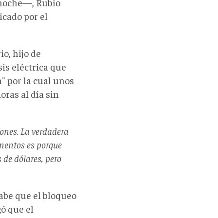
a noche—, Rubio
ricado por el
o, hijo de
is eléctrica que
n" por la cual unos
oras al día sin
ones. La verdadera
imentos es porque
 de dólares, pero
sabe que el bloqueo
gó que el