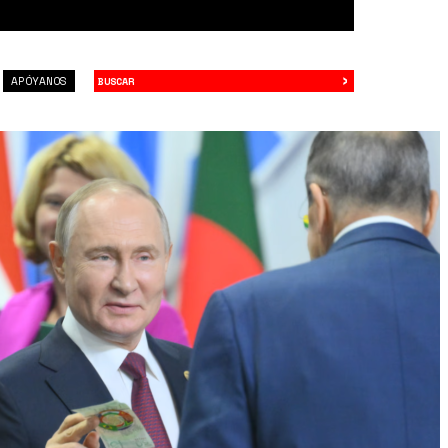
›
Buscar
APÓYANOS