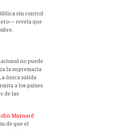
ública sin control
inero— revela que
umbre.
rnacional no puede
za la supremacía
 La única salida
rmita a los países
r de las
 John Maynard
ón de que el