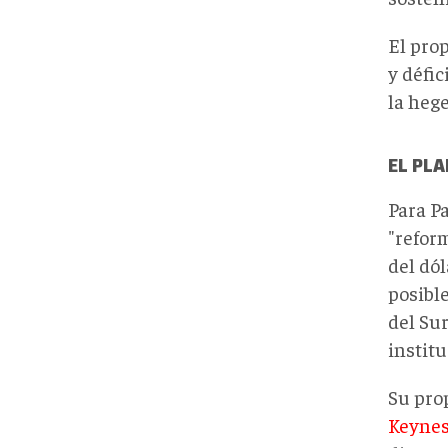
El pro
y défi
la hege
EL PLA
Para Pa
"refor
del dól
posible
del Sur
institu
Su pro
Keyne