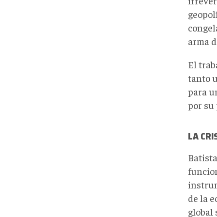
irreve
geopolí
congel
arma d
El trab
tanto 
para u
por su 
LA CRI
Batista
funcion
instru
de la 
global