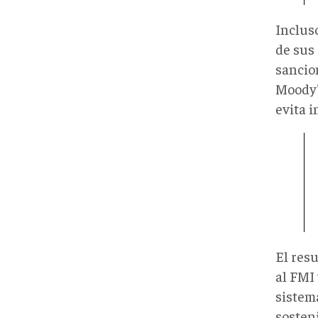
Inclus
de sus
sancion
Moody's
evita i
El resu
al FMI 
sistem
sosteni