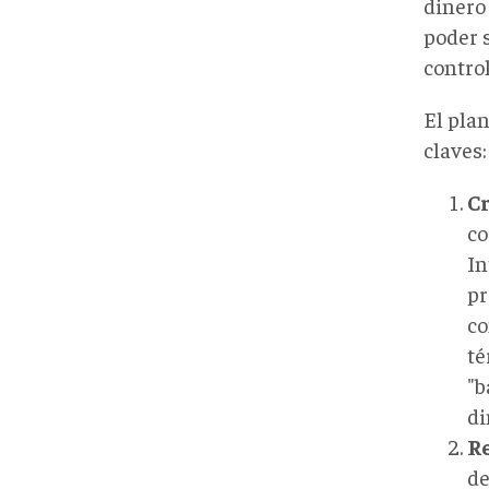
dinero
poder 
contro
El pla
claves:
Cr
co
In
pr
co
té
"b
di
Re
de