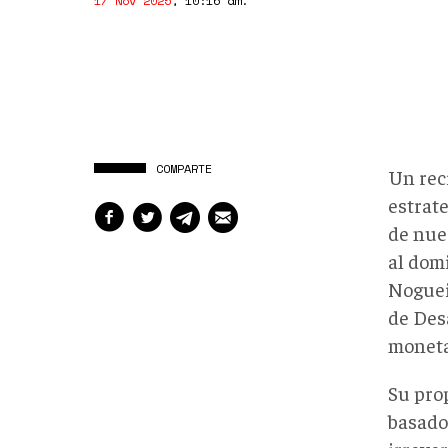
17 Nov 2025
,
10:16 am
.
COMPARTE
Un rec
estrate
de nue
al dom
Noguei
de Desa
monetar
Su pro
basado