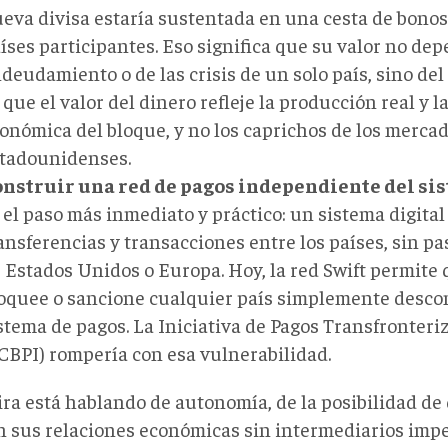
eva divisa estaría sustentada en una cesta de bonos
íses participantes. Eso significa que su valor no dep
deudamiento o de las crisis de un solo país, sino del
 que el valor del dinero refleje la producción real y l
onómica del bloque, y no los caprichos de los merca
tadounidenses.
nstruir una red de pagos independiente del sis
 el paso más inmediato y práctico: un sistema digital
ansferencias y transacciones entre los países, sin pa
 Estados Unidos o Europa. Hoy, la red Swift permit
oquee o sancione cualquier país simplemente desco
stema de pagos. La Iniciativa de Pagos Transfronteriz
CBPI) rompería con esa vulnerabilidad.
ra está hablando de autonomía, de la posibilidad de 
n sus relaciones económicas sin intermediarios impe