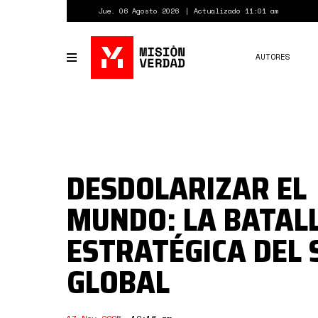
Pasar
Jue. 06 Agosto 2026
Actualizado 11:01 am
al
contenido
principal
AUTORES
Toggle
navigation
DESDOLARIZAR EL
MUNDO: LA BATAL
ESTRATÉGICA DEL 
GLOBAL