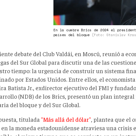
En la cumbre Brics de 2024 el presiden
países del bloque
(Foto: Stanislav Kra
iente debate del Club Valdái, en Moscú, reunió a eco
gas del Sur Global para discutir una de las cuestion
stro tiempo: la urgencia de construir un sistema fin
inado por Estados Unidos. Entre ellos, el economista
ra Batista Jr., exdirector ejecutivo del FMI y funda
rrollo (NDB) de los Brics, presentó un plan integral 
ia del bloque y del Sur Global.
puesta, titulada
"Más allá del dólar"
, plantea que el 
 en la moneda estadounidense atraviesa una crisis e