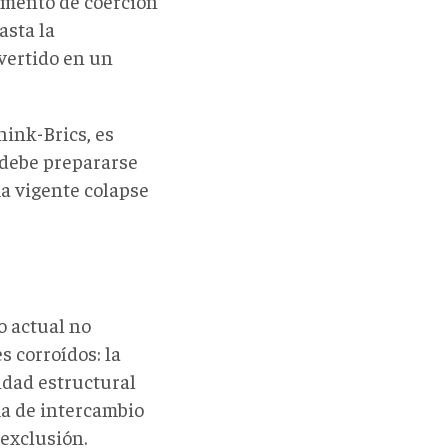
rumento de coerción
asta la
nvertido en un
hink-Brics, es
 debe prepararse
a vigente colapse
o actual no
s corroídos: la
idad estructural
ma de intercambio
 exclusión.