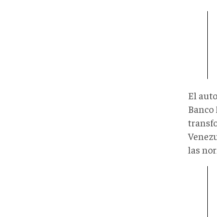
El aut
Banco 
transf
Venezu
las no