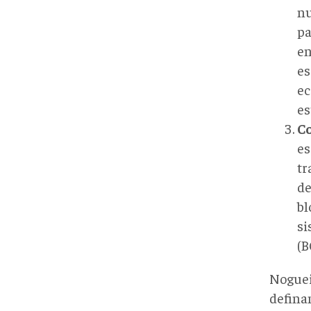
nu
pa
en
es
ec
es
Co
es
tr
de
bl
si
(B
Noguei
defina