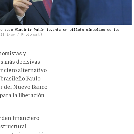
te ruso Vladímir Putin levanta un billete simbólico de los
silnikov / Photohost)
nomistas y
es más decisivas
anciero alternativo
 brasileño Paulo
dor del Nuevo Banco
para la liberación
orden financiero
structural