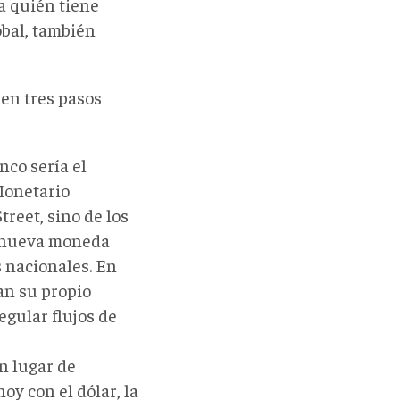
a quién tiene
obal, también
en tres pasos
nco sería el
Monetario
treet, sino de los
a nueva moneda
 nacionales. En
ran su propio
egular flujos de
n lugar de
y con el dólar, la