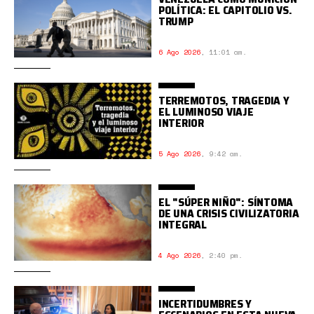
POLÍTICA: EL CAPITOLIO VS.
TRUMP
6 Ago 2026
,
11:01 am.
TERREMOTOS, TRAGEDIA Y
EL LUMINOSO VIAJE
INTERIOR
5 Ago 2026
,
9:42 am.
EL "SÚPER NIÑO": SÍNTOMA
DE UNA CRISIS CIVILIZATORIA
INTEGRAL
4 Ago 2026
,
2:40 pm.
INCERTIDUMBRES Y