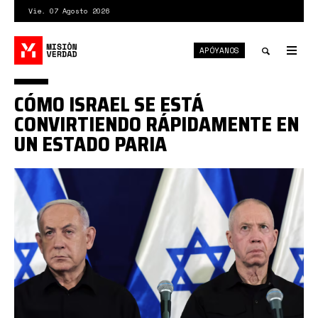
Pasar
Vie. 07 Agosto 2026
al
contenido
APÓYANOS
principal
Tog
nav
Toggle
CÓMO ISRAEL SE ESTÁ
search
CONVIRTIENDO RÁPIDAMENTE EN
UN ESTADO PARIA
Captura
desde
2024-
11-
27
14-
40-