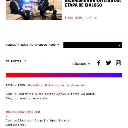
ESCENARIOS EN ESTA NUEVA
ETAPA DE DIÁLOGO
3 Ago 2026
,
4:37 pm.
›
Bus
CONSULTA NUESTRO ARCHIVO AQUÍ >
IR ARRIBA
SÍGUENOS >
2012 - 2020.
República Bolivariana de Venezuela
Todo el material puede reproducirse citando su autor.
Ningún derecho reservado.
WWW.MISIONVERDAD.COM
Desarrollado con Drupal / Open Source.
Contáctanos.