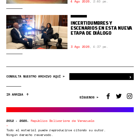
4 Ago 2026
,
2:40 pm.
INCERTIDUMBRES Y
ESCENARIOS EN ESTA NUEVA
ETAPA DE DIÁLOGO
3 Ago 2026
,
4:37 pm.
›
Bus
CONSULTA NUESTRO ARCHIVO AQUÍ >
IR ARRIBA
SÍGUENOS >
2012 - 2020.
República Bolivariana de Venezuela
Todo el material puede reproducirse citando su autor.
Ningún derecho reservado.