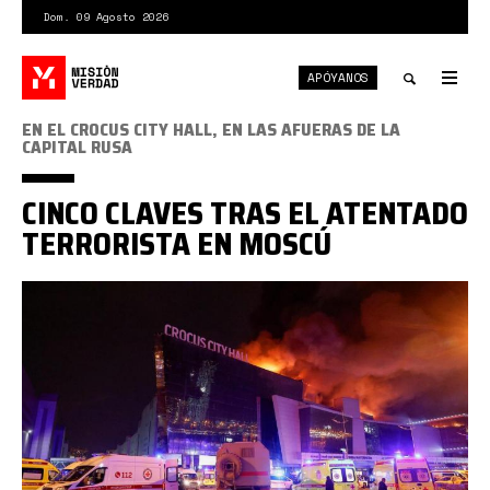
Pasar
Dom. 09 Agosto 2026
al
contenido
APÓYANOS
principal
Tog
nav
Toggle
EN EL CROCUS CITY HALL, EN LAS AFUERAS DE LA
CAPITAL RUSA
search
CINCO CLAVES TRAS EL ATENTADO
TERRORISTA EN MOSCÚ
Crocus
city
hall.jpg