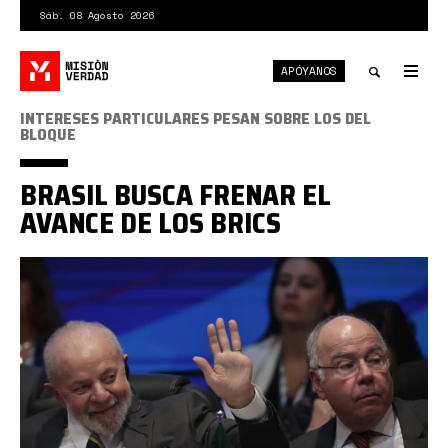
Pasar
Sáb. 08 Agosto 2026
al
contenido
APÓYANOS
principal
Tog
nav
Toggle
INTERESES PARTICULARES PESAN SOBRE LOS DEL
BLOQUE
search
BRASIL BUSCA FRENAR EL
AVANCE DE LOS BRICS
Brasil
asume
la
presidencia
pro
tempore