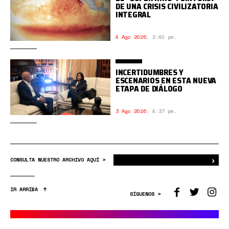
DE UNA CRISIS CIVILIZATORIA
INTEGRAL
4 Ago 2026
,
2:40 pm.
INCERTIDUMBRES Y
ESCENARIOS EN ESTA NUEVA
ETAPA DE DIÁLOGO
3 Ago 2026
,
4:37 pm.
›
Bus
CONSULTA NUESTRO ARCHIVO AQUÍ >
IR ARRIBA
SÍGUENOS >