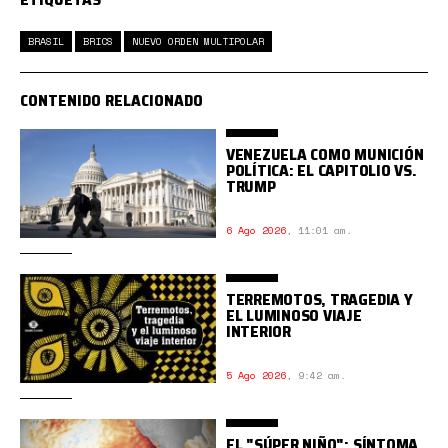
BRASIL
BRICS
NUEVO ORDEN MULTIPOLAR
CONTENIDO RELACIONADO
VENEZUELA COMO MUNICIÓN
POLÍTICA: EL CAPITOLIO VS.
TRUMP
6 Ago 2026
,
11:01 am.
TERREMOTOS, TRAGEDIA Y
EL LUMINOSO VIAJE
INTERIOR
5 Ago 2026
,
9:42 am.
EL "SÚPER NIÑO": SÍNTOMA