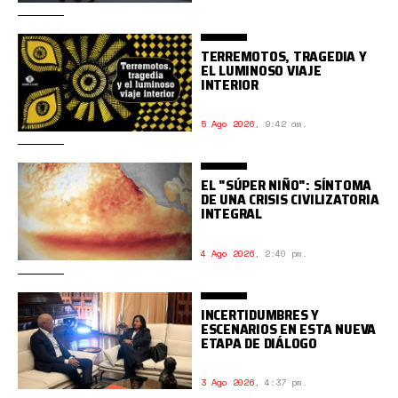
TERREMOTOS, TRAGEDIA Y
EL LUMINOSO VIAJE
INTERIOR
5 Ago 2026
,
9:42 am.
EL "SÚPER NIÑO": SÍNTOMA
DE UNA CRISIS CIVILIZATORIA
INTEGRAL
4 Ago 2026
,
2:40 pm.
INCERTIDUMBRES Y
ESCENARIOS EN ESTA NUEVA
ETAPA DE DIÁLOGO
3 Ago 2026
,
4:37 pm.