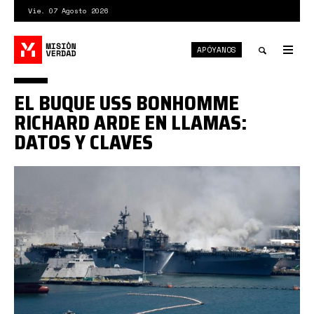
Pasar
Vie. 07 Agosto 2026
al
contenido
APÓYANOS
principal
Tog
nav
Toggle
EL BUQUE USS BONHOMME
search
RICHARD ARDE EN LLAMAS:
DATOS Y CLAVES
1*qqeh21VL1ECbjjIMyhjVWA.jpeg