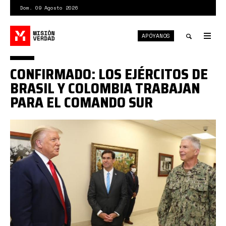
Pasar
Dom. 09 Agosto 2026
al
contenido
APÓYANOS
principal
Tog
nav
Toggle
CONFIRMADO: LOS EJÉRCITOS DE
search
BRASIL Y COLOMBIA TRABAJAN
PARA EL COMANDO SUR
0*ZVkWnetzgn7jHKRg.JPG