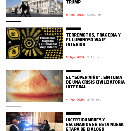
TRUMP
6 Ago 2026
,
11:01 am.
TERREMOTOS, TRAGEDIA Y
EL LUMINOSO VIAJE
INTERIOR
5 Ago 2026
,
9:42 am.
EL "SÚPER NIÑO": SÍNTOMA
DE UNA CRISIS CIVILIZATORIA
INTEGRAL
4 Ago 2026
,
2:40 pm.
INCERTIDUMBRES Y
ESCENARIOS EN ESTA NUEVA
ETAPA DE DIÁLOGO