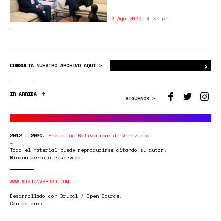
3 Ago 2026
,
4:37 pm.
›
Bus
CONSULTA NUESTRO ARCHIVO AQUÍ >
IR ARRIBA
SÍGUENOS >
2012 - 2020.
República Bolivariana de Venezuela
Todo el material puede reproducirse citando su autor.
Ningún derecho reservado.
WWW.MISIONVERDAD.COM
Desarrollado con Drupal / Open Source.
Contáctanos.