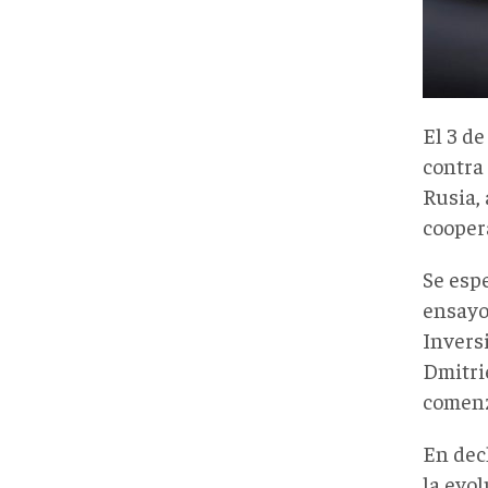
El 3 de
contra
Rusia,
cooper
Se esp
ensayos
Invers
Dmitri
comenz
En dec
la evo