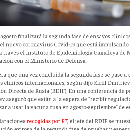
 agosto finalizará la segunda fase de ensayos clínico
 el nuevo coronavirus Covid-19 que está impulsando 
 a través el Instituto de Epidemiología Gamaleya de
ación con el Ministerio de Defensa.
era que una vez concluida la segunda fase se pase a 
 clínicos internacionales, según dijo Kirill Dmitriev
ión Directa de Rusia (RDIF). En una conferencia de p
ev aseguró que están a la espera de “recibir regulac
ar a usar la vacuna rusa en agosto-septiembre” de e
laraciones
recogidas por
RT
, el jefe del RDIF se mue
lución exitosa de la segunda fase de pruebas y esper