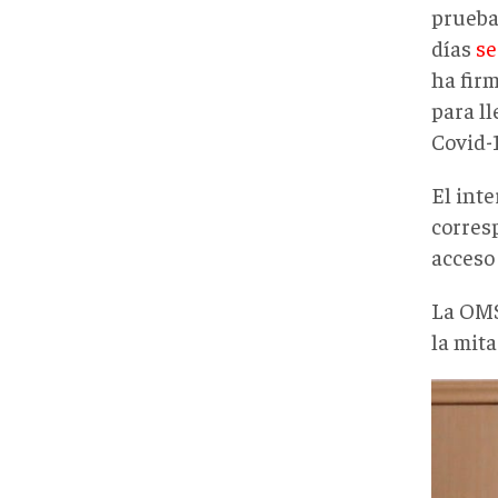
prueba
días
se
ha fir
para ll
Covid-1
El int
corresp
acceso
La OMS
la mita