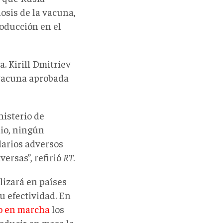
osis de la vacuna,
roducción en el
. Kirill Dmitriev
 vacuna aprobada
nisterio de
io, ningún
arios adversos
ersas”, refirió
RT
.
lizará en países
u efectividad. En
o en marcha
los
roducir en masa la