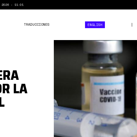
 2026 - 11:01
TRADUCCIONES
ENGLISH
1*jmkqIJcd28KVHsl3IeJnSg
ERA
OR LA
L