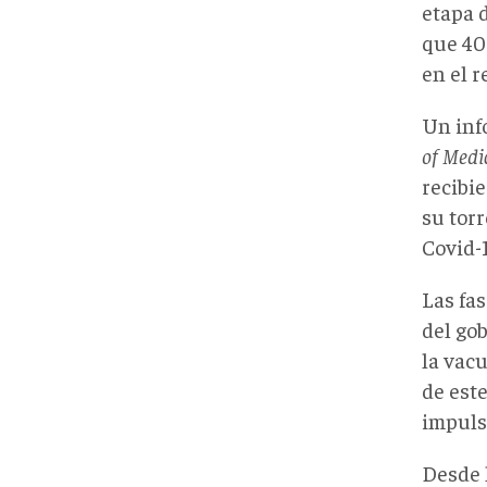
etapa d
que 40
en el 
Un inf
of Medi
recibi
su tor
Covid-1
Las fa
del go
la vac
de este
impuls
Desde 