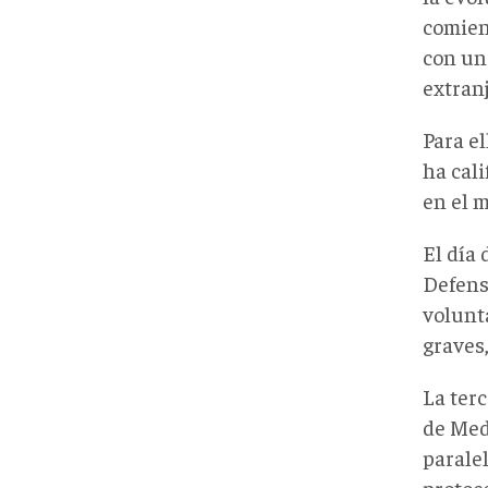
comien
con un
extranj
Para el
ha cal
en el 
El día
Defens
volunt
graves
La terc
de Med
parale
protoc