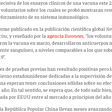
ecisiva de los ensayos clínicos de una vacuna este 27
 voluntarios sobre los cuales se probó mostraran res
reforzamiento de su sistema inmunológico.
orme publicado en la publicación científica global
Ne
cine
, y reseñado por la
agencia
Euronews
, “los volunta
eron la vacuna en marzo, desarrollaron anticuerpos 
rente sanguíneo, a niveles comparables a los que sob
9”.
ses de pruebas previas han resultado positivas pero l
bierno estadounidense dedicadas a la supervisión de 
una esperan tener conclusiones sólidas sobre su efect
 año. En tal sentido, se espera que, de todo salir bien
ada por EEUU entre al mercado a principios del año 
la República Popular China llevan meses avanzando 