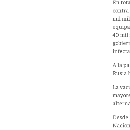
En tota
contra 
mil mil
equipa
40 mil
gobier
infect
A la pa
Rusia 
La vac
mayores
altern
Desde 
Nacion