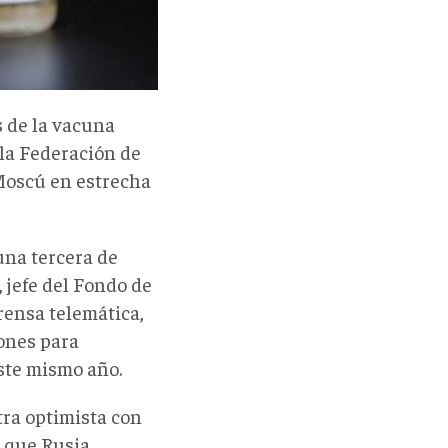
s de la vacuna
la Federación de
 Moscú en estrecha
una tercera de
, jefe del Fondo de
rensa telemática,
iones para
ste mismo año.
stra optimista con
a que Rusia