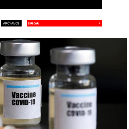
›
Buscar
APÓYANOS
.jpeg