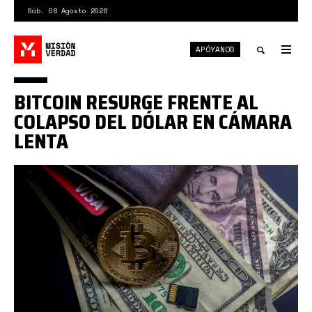
Pasar
Sáb. 08 Agosto 2026
al
contenido
APÓYANOS
principal
Tog
nav
Toggle
BITCOIN RESURGE FRENTE AL
search
COLAPSO DEL DÓLAR EN CÁMARA
LENTA
0*qB3IDMN2IrKNzrmO.jpg