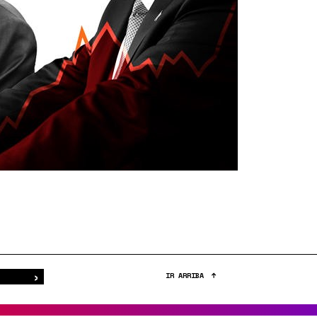
›
Buscar
IR ARRIBA