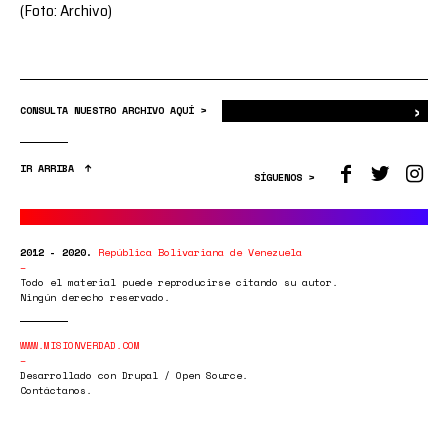
(Foto: Archivo)
›
Bus
CONSULTA NUESTRO ARCHIVO AQUÍ >
IR ARRIBA
SÍGUENOS >
2012 - 2020.
República Bolivariana de Venezuela
Todo el material puede reproducirse citando su autor.
Ningún derecho reservado.
WWW.MISIONVERDAD.COM
Desarrollado con Drupal / Open Source.
Contáctanos.