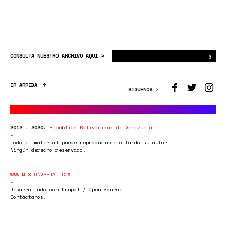
›
Bus
CONSULTA NUESTRO ARCHIVO AQUÍ >
IR ARRIBA
SÍGUENOS >
2012 - 2020.
República Bolivariana de Venezuela
Todo el material puede reproducirse citando su autor.
Ningún derecho reservado.
WWW.MISIONVERDAD.COM
Desarrollado con Drupal / Open Source.
Contáctanos.