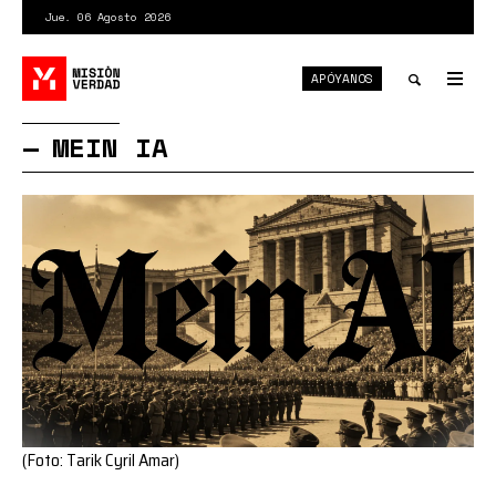
Pasar
Jue. 06 Agosto 2026
al
contenido
APÓYANOS
principal
Tog
nav
Toggle
MEIN IA
search
(Foto: Tarik Cyril Amar)