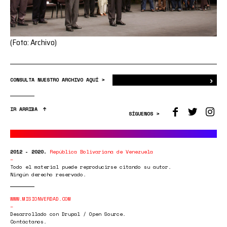
(Foto: Archivo)
›
Bus
CONSULTA NUESTRO ARCHIVO AQUÍ >
IR ARRIBA
SÍGUENOS >
2012 - 2020.
República Bolivariana de Venezuela
Todo el material puede reproducirse citando su autor.
Ningún derecho reservado.
WWW.MISIONVERDAD.COM
Desarrollado con Drupal / Open Source.
Contáctanos.