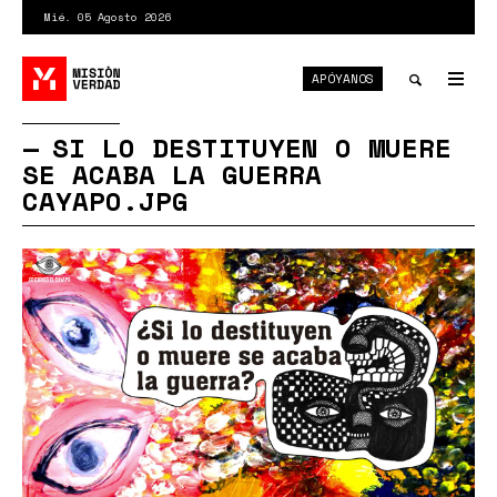
Pasar
Mié. 05 Agosto 2026
al
contenido
APÓYANOS
principal
Tog
nav
Toggle
SI LO DESTITUYEN O MUERE
SE ACABA LA GUERRA
search
CAYAPO.JPG