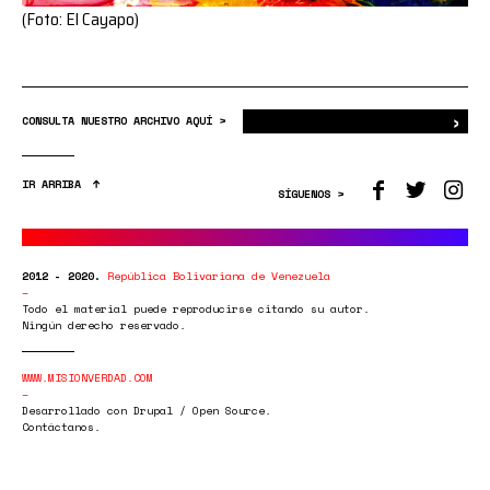
(Foto: El Cayapo)
›
Bus
CONSULTA NUESTRO ARCHIVO AQUÍ >
IR ARRIBA
SÍGUENOS >
2012 - 2020.
República Bolivariana de Venezuela
Todo el material puede reproducirse citando su autor.
Ningún derecho reservado.
WWW.MISIONVERDAD.COM
Desarrollado con Drupal / Open Source.
Contáctanos.