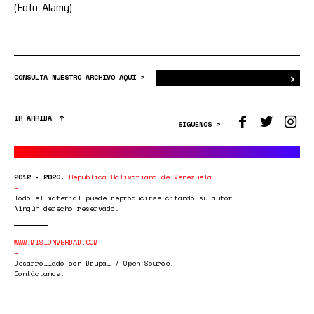
(Foto: Alamy)
›
Bus
CONSULTA NUESTRO ARCHIVO AQUÍ >
IR ARRIBA
SÍGUENOS >
2012 - 2020.
República Bolivariana de Venezuela
Todo el material puede reproducirse citando su autor.
Ningún derecho reservado.
WWW.MISIONVERDAD.COM
Desarrollado con Drupal / Open Source.
Contáctanos.