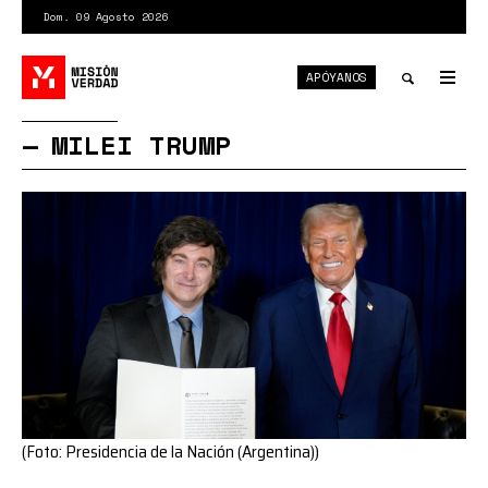
Pasar
Dom. 09 Agosto 2026
al
contenido
APÓYANOS
principal
Tog
nav
Toggle
MILEI TRUMP
search
(Foto: Presidencia de la Nación (Argentina))