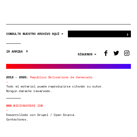
›
Bus
CONSULTA NUESTRO ARCHIVO AQUÍ >
IR ARRIBA
SÍGUENOS >
2012 - 2020.
República Bolivariana de Venezuela
Todo el material puede reproducirse citando su autor.
Ningún derecho reservado.
WWW.MISIONVERDAD.COM
Desarrollado con Drupal / Open Source.
Contáctanos.