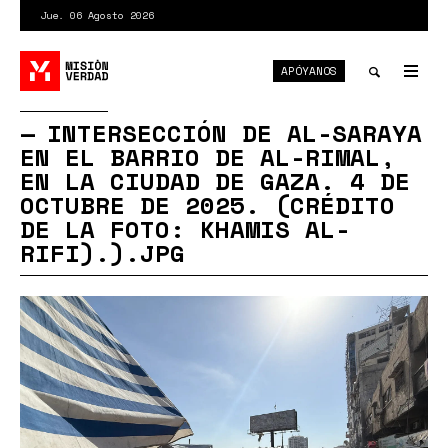
Pasar
Jue. 06 Agosto 2026
al
contenido
APÓYANOS
principal
Tog
nav
Toggle
INTERSECCIÓN DE AL-SARAYA
EN EL BARRIO DE AL-RIMAL,
search
EN LA CIUDAD DE GAZA. 4 DE
OCTUBRE DE 2025. (CRÉDITO
DE LA FOTO: KHAMIS AL-
RIFI).).JPG