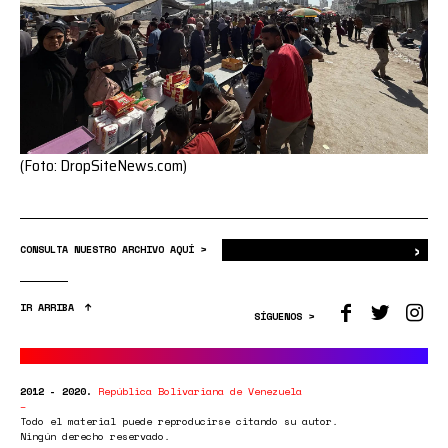
(Foto: DropSiteNews.com)
›
Bus
CONSULTA NUESTRO ARCHIVO AQUÍ >
IR ARRIBA
SÍGUENOS >
2012 - 2020.
República Bolivariana de Venezuela
Todo el material puede reproducirse citando su autor.
Ningún derecho reservado.