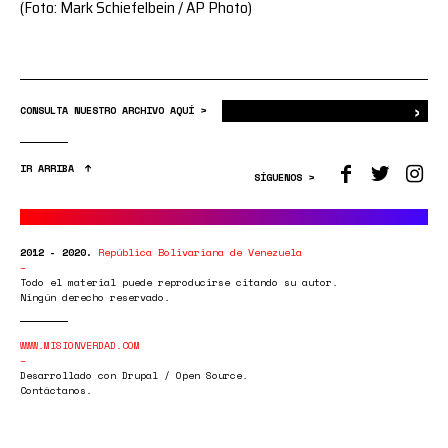
(Foto: Mark Schiefelbein / AP Photo)
›
Bus
CONSULTA NUESTRO ARCHIVO AQUÍ >
IR ARRIBA
SÍGUENOS >
2012 - 2020.
República Bolivariana de Venezuela
Todo el material puede reproducirse citando su autor.
Ningún derecho reservado.
WWW.MISIONVERDAD.COM
Desarrollado con Drupal / Open Source.
Contáctanos.