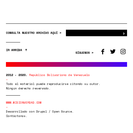
›
Bus
CONSULTA NUESTRO ARCHIVO AQUÍ >
IR ARRIBA
SÍGUENOS >
2012 - 2020.
República Bolivariana de Venezuela
Todo el material puede reproducirse citando su autor.
Ningún derecho reservado.
WWW.MISIONVERDAD.COM
Desarrollado con Drupal / Open Source.
Contáctanos.